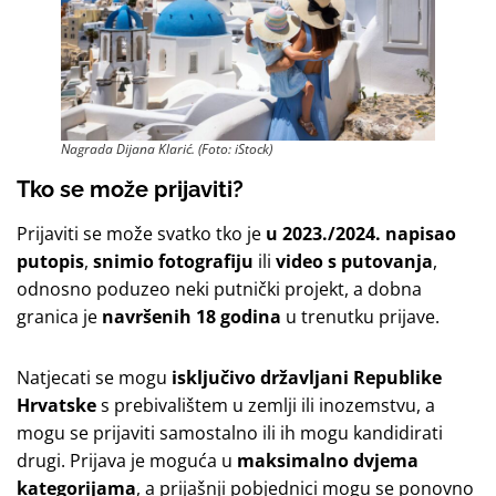
Nagrada Dijana Klarić. (Foto: iStock)
Tko se može prijaviti?
Prijaviti se može svatko tko je
u 2023./2024. napisao
putopis
,
snimio fotografiju
ili
video s putovanja
,
odnosno poduzeo neki putnički projekt, a dobna
granica je
navršenih 18 godina
u trenutku prijave.
Natjecati se mogu
isključivo državljani Republike
Hrvatske
s prebivalištem u zemlji ili inozemstvu, a
mogu se prijaviti samostalno ili ih mogu kandidirati
drugi. Prijava je moguća u
maksimalno dvjema
kategorijama
, a prijašnji pobjednici mogu se ponovno