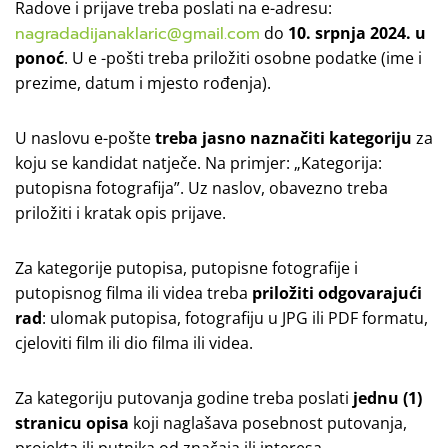
Radove i prijave treba poslati na e-adresu:
nagradadijanaklaric@gmail.com
do
10. srpnja 2024.
u
ponoć
. U e -pošti treba priložiti osobne podatke (ime i
prezime, datum i mjesto rođenja).
U naslovu e-pošte
treba jasno naznačiti kategoriju
za
koju se kandidat natječe. Na primjer: „Kategorija:
putopisna fotografija”. Uz naslov, obavezno treba
priložiti i kratak opis prijave.
Za kategorije putopisa, putopisne fotografije i
putopisnog filma ili videa treba
priložiti odgovarajući
rad
: ulomak putopisa, fotografiju u JPG ili PDF formatu,
cjeloviti film ili dio filma ili videa.
Za kategoriju putovanja godine treba poslati
jednu (1)
stranicu opisa
koji naglašava posebnost putovanja,