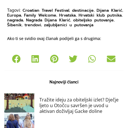
Croatian Travel Festival
destinacije
Dijana Klarić
Tagovi:
,
,
,
Europa
Family Welcome
Hrvatska
Hrvatski klub putnika
,
,
,
,
nagrada
Nagrada Dijana Klarić
obiteljsko putovanje
,
,
,
Šibenik
trendovi
zaljubljenici u putovanja
,
,
Ako ti se svidio ovaj članak podijeli ga s drugima:
Najnoviji članci
Tražite ideju za obiteljski izlet? Dječje
ljeto u Otočcu savršen je uvod u
aktivan doživljaj Gacke doline