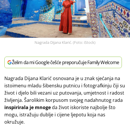
Nagrada Dijana Klarić. (Foto: iStock)
Želim da mi Google češće preporučuje Family Welcome
Nagrada Dijana Klarić osnovana je u znak sjećanja na
istoimenu mladu šibensku putnicu i fotografkinju čiji su
život i djelo bili vezani uz putovanja, umjetnost i radost
življenja. Šarolikim korpusom svojeg nadahnutog rada
inspirirala je mnoge
da život iskoriste najbolje što
mogu, istražuju dublje i cijene ljepotu koja nas
okružuje.