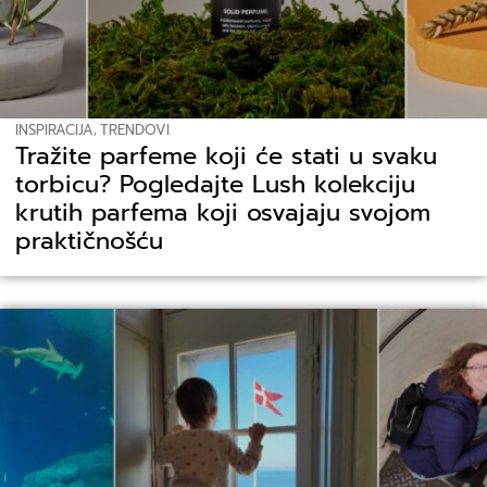
INSPIRACIJA
,
TRENDOVI
Tražite parfeme koji će stati u svaku
torbicu? Pogledajte Lush kolekciju
krutih parfema koji osvajaju svojom
praktičnošću