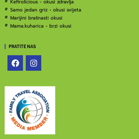
Kefirolicious - okusi zdravlja
Samo jedan griz - okusi svijeta
Marijini brašnasti okusi
Mama.kuharica - brzi okusi
PRATITE NAS