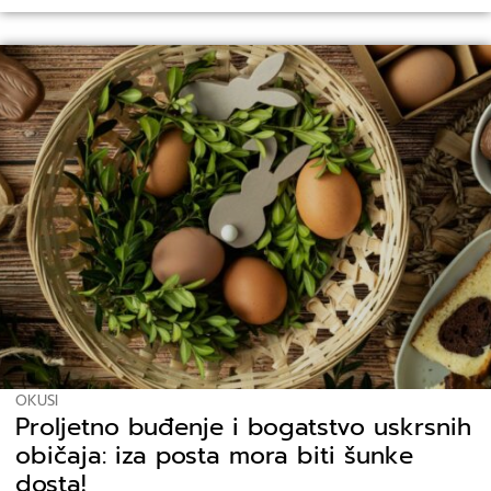
OKUSI
Proljetno buđenje i bogatstvo uskrsnih
običaja: iza posta mora biti šunke
dosta!