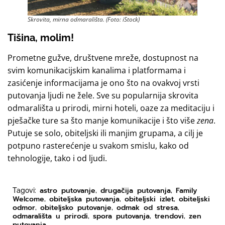
Skrovita, mirna odmarališta. (Foto: iStock)
Tišina, molim!
Prometne gužve, društvene mreže, dostupnost na
svim komunikacijskim kanalima i platformama i
zasićenje informacijama je ono što na ovakvoj vrsti
putovanja ljudi ne žele. Sve su popularnija skrovita
odmarališta u prirodi, mirni hoteli, oaze za meditaciju i
pješačke ture sa što manje komunikacije i što više
zena
.
Putuje se solo, obiteljski ili manjim grupama, a cilj je
potpuno rasterećenje u svakom smislu, kako od
tehnologije, tako i od ljudi.
astro putovanje
drugačija putovanja
Family
Tagovi:
,
,
Welcome
obiteljska putovanja
obiteljski izlet
obiteljski
,
,
,
odmor
obiteljsko putovanje
odmak od stresa
,
,
,
odmarališta u prirodi
spora putovanja
trendovi
zen
,
,
,
putovanja