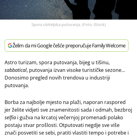
Spora obiteljska putovanja. (Foto: iStock)
Želim da mi Google češće preporučuje Family Welcome
Astro turizam, spora putovanja, bijeg u tišinu,
sabbatical
, putovanja izvan visoke turističke sezone…
Donosimo pregled novih trendova u industriji
putovanja.
Borba za najbolje mjesto na plaži, naporan raspored
jer želite vidjeti sve znamenitosti sada i odmah, bezbroj
selfia
i gužva na krcatoj večernjoj promenadi polako
postaju stvar prošlosti. Otputovati negdje sve više
znači posvetiti se sebi, pratiti vlastiti tempo i potrebe i