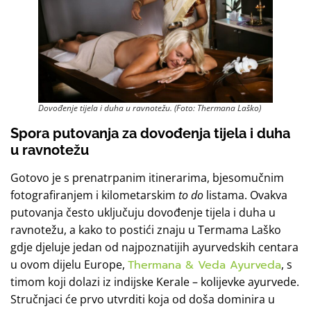
Dovođenje tijela i duha u ravnotežu. (Foto: Thermana Laško)
Spora putovanja
za dovođenja tijela i duha
u ravnotežu
Gotovo je s prenatrpanim itinerarima, bjesomučnim
fotografiranjem i kilometarskim
to do
listama. Ovakva
putovanja često uključuju dovođenje tijela i duha u
ravnotežu, a kako to postići znaju u Termama Laško
gdje djeluje jedan od najpoznatijih ayurvedskih centara
u ovom dijelu Europe,
Thermana & Veda Ayurveda
, s
timom koji dolazi iz indijske Kerale – kolijevke ayurvede.
Stručnjaci će prvo utvrditi koja od doša dominira u