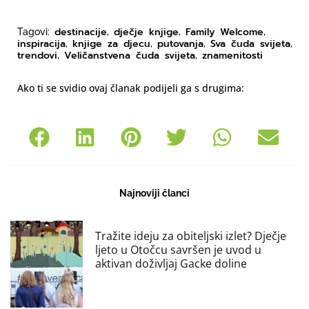
destinacije
dječje knjige
Family Welcome
Tagovi:
,
,
,
inspiracija
knjige za djecu
putovanja
Sva čuda svijeta
,
,
,
,
trendovi
Veličanstvena čuda svijeta
znamenitosti
,
,
Ako ti se svidio ovaj članak podijeli ga s drugima:
Najnoviji članci
Tražite ideju za obiteljski izlet? Dječje
ljeto u Otočcu savršen je uvod u
aktivan doživljaj Gacke doline