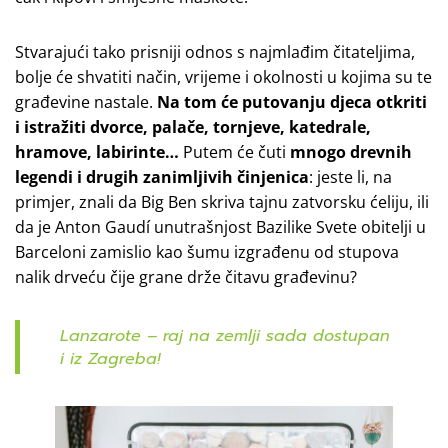
Stvarajući tako prisniji odnos s najmlađim čitateljima,
bolje će shvatiti način, vrijeme i okolnosti u kojima su te
građevine nastale.
Na tom će putovanju djeca otkriti
i istražiti dvorce, palače, tornjeve, katedrale,
hramove, labirinte…
Putem će čuti
mnogo drevnih
legendi i drugih zanimljivih činjenica
: jeste li, na
primjer, znali da Big Ben skriva tajnu zatvorsku ćeliju, ili
da je Anton Gaudí unutrašnjost Bazilike Svete obitelji u
Barceloni zamislio kao šumu izgrađenu od stupova
nalik drveću čije grane drže čitavu građevinu?
Lanzarote – raj na zemlji sada dostupan
i iz Zagreba!