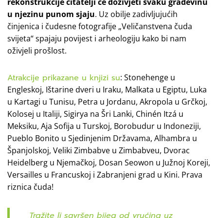
rekonstrukcije čitatelji će doživjeti svaku građevinu
u njezinu punom sjaju
. Uz obilje zadivljujućih
činjenica i čudesne fotografije „Veličanstvena čuda
svijeta“ spajaju povijest i arheologiju kako bi nam
oživjeli prošlost.
Atrakcije prikazane u knjizi su
: Stonehenge u
Engleskoj, Ištarine dveri u Iraku, Malkata u Egiptu, Luka
u Kartagi u Tunisu, Petra u Jordanu, Akropola u Grčkoj,
Kolosej u Italiji, Sigirya na Šri Lanki, Chinén Itzá u
Meksiku, Aja Sofija u Turskoj, Borobudur u Indoneziji,
Pueblo Bonito u Sjedinjenim Državama, Alhambra u
Španjolskoj, Veliki Zimbabve u Zimbabveu, Dvorac
Heidelberg u Njemačkoj, Dosan Seowon u Južnoj Koreji,
Versailles u Francuskoj i Zabranjeni grad u Kini. Prava
riznica čuda!
Tražite li savršen bijeg od vrućina uz