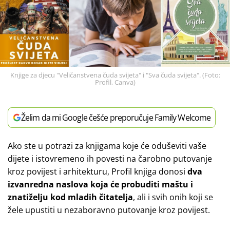
Knjige za djecu "Veličanstvena čuda svijeta" i "Sva čuda svijeta". (Foto:
Profil, Canva)
Želim da mi Google češće preporučuje Family Welcome
Ako ste u potrazi za knjigama koje će oduševiti vaše
dijete i istovremeno ih povesti na čarobno putovanje
kroz povijest i arhitekturu, Profil knjiga donosi
dva
izvanredna naslova koja će probuditi maštu i
znatiželju kod mladih čitatelja
, ali i svih onih koji se
žele upustiti u nezaboravno putovanje kroz povijest.