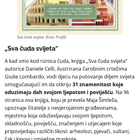
Sva čuda svijeta. (Foto: Profil)
„Sva čuda svijeta“
A kad smo kod riznica čuda, knjiga „Sva čuda svijeta“
autorice Daniele Celli, ilustrirana čarobnim crtežima
Giulie Lombardo, vodi djecu na putovanje diljem svijeta
omogućavajući im da otkriju
31 znamenitost koje
oduzimaju dah svojom ljepotom i poviješću
. Na 96
stranica ova knjiga, koju je prevela Maja Šimleša,
upoznaje čitatelje s nevjerojatnim građevinama,
mjestima koja oduševljavaju svojom ljepotom,
skladnošću, poviješću, značenjem i utjecajem koje
pripovijedaju različiti likovi: arheolozi, pjevači, sultani,
čak i kipovi i smiješne maskote.