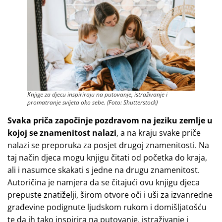
Knjige za djecu inspiriraju na putovanje, istraživanje i
promatranje svijeta oko sebe. (Foto: Shutterstock)
Svaka priča započinje pozdravom na jeziku zemlje u
kojoj se znamenitost nalazi
, a na kraju svake priče
nalazi se preporuka za posjet drugoj znamenitosti. Na
taj način djeca mogu knjigu čitati od početka do kraja,
ali i nasumce skakati s jedne na drugu znamenitost.
Autoričina je namjera da se čitajući ovu knjigu djeca
prepuste znatiželji, širom otvore oči i uši za izvanredne
građevine podignute ljudskom rukom i domišljatošću
te da ih tako inspirira na putovanje, istraživanje i