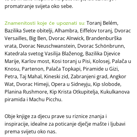
promatranje svijeta oko sebe.
Znamenitosti koje će upoznati su:
Toranj Belém,
Bazilika Svete obitelji, Alhambra, Eiffelov toranj, Dvorac
Versailles, Big Ben, Dvorac Alnwick, Brandenburška
vrata, Dvorac Neuschwanstein, Dvorac Schönbrunn,
Katedrala svetog Vasilija Blaženog, Bazilika Djevice
Marije, Karlov most, Kosi toranj u Pisi, Kolosej, Palača u
Knosu, Partenon, Palača Topkapi, Piramide u Gizi,
Petra, Taj Mahal, Kineski zid, Zabranjeni grad, Angkor
Wat, Dvorac Himeji, Opera u Sidneyju, Kip slobode,
Planina Rushmore, Kip Krista Otkupitelja, Kukulkanova
piramida i Machu Picchu.
Obje knjige za djecu prave su riznice znanja i
inspiracije, idealne za poticanje dječje mašte i ljubavi
prema svijetu oko nas.