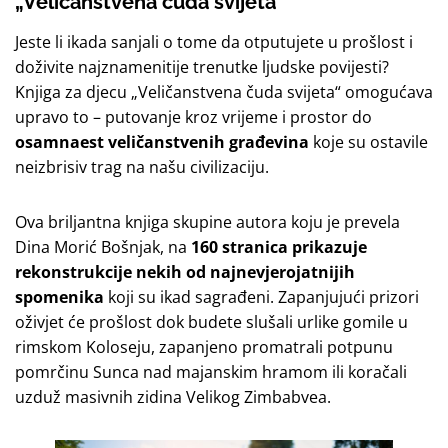
„Veličanstvena čuda svijeta“
Jeste li ikada sanjali o tome da otputujete u prošlost i
doživite najznamenitije trenutke ljudske povijesti?
Knjiga za djecu „Veličanstvena čuda svijeta“ omogućava
upravo to – putovanje kroz vrijeme i prostor do
osamnaest veličanstvenih građevina
koje su ostavile
neizbrisiv trag na našu civilizaciju.
Ova briljantna knjiga skupine autora koju je prevela
Dina Morić Bošnjak, na
160 stranica prikazuje
rekonstrukcije nekih od najnevjerojatnijih
spomenika
koji su ikad sagrađeni. Zapanjujući prizori
oživjet će prošlost dok budete slušali urlike gomile u
rimskom Koloseju, zapanjeno promatrali potpunu
pomrčinu Sunca nad majanskim hramom ili koračali
uzduž masivnih zidina Velikog Zimbabvea.