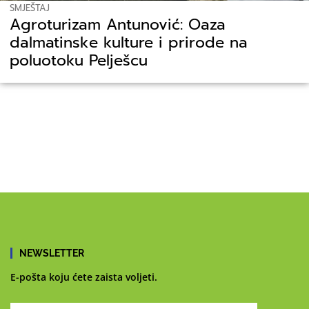
SMJEŠTAJ
Agroturizam Antunović: Oaza
dalmatinske kulture i prirode na
poluotoku Pelješcu
NEWSLETTER
E-pošta koju ćete zaista voljeti.