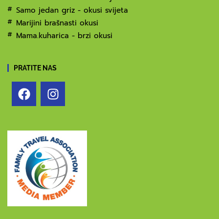
Samo jedan griz - okusi svijeta
Marijini brašnasti okusi
Mama.kuharica - brzi okusi
PRATITE NAS