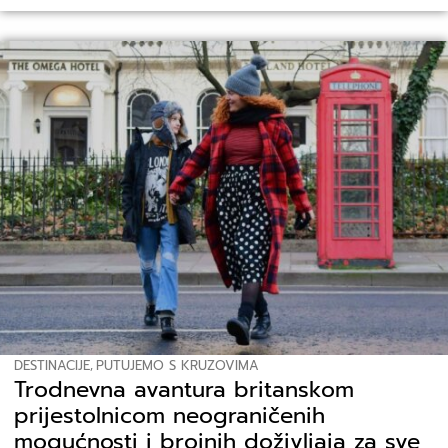
DESTINACIJE
,
PUTUJEMO S KRUZOVIMA
Trodnevna avantura britanskom
prijestolnicom neograničenih
mogućnosti i brojnih doživljaja za sve