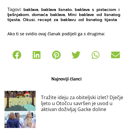
baklava
baklava lisnato
baklava s pistaciom i
Tagovi:
,
,
lješnjakom
domaća baklava
Mini baklave od lisnatog
,
,
tijesta
Okusi
recept za baklavu od lisnatog tijesta
,
,
Ako ti se svidio ovaj članak podijeli ga s drugima:
Najnoviji članci
Tražite ideju za obiteljski izlet? Dječje
ljeto u Otočcu savršen je uvod u
aktivan doživljaj Gacke doline