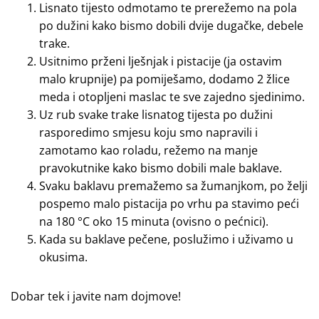
Lisnato tijesto odmotamo te prerežemo na pola
po dužini kako bismo dobili dvije dugačke, debele
trake.
Usitnimo prženi lješnjak i pistacije (ja ostavim
malo krupnije) pa pomiješamo, dodamo 2 žlice
meda i otopljeni maslac te sve zajedno sjedinimo.
Uz rub svake trake lisnatog tijesta po dužini
rasporedimo smjesu koju smo napravili i
zamotamo kao roladu, režemo na manje
pravokutnike kako bismo dobili male baklave.
Svaku baklavu premažemo sa žumanjkom, po želji
pospemo malo pistacija po vrhu pa stavimo peći
na 180 °C oko 15 minuta (ovisno o pećnici).
Kada su baklave pečene, poslužimo i uživamo u
okusima.
Dobar tek i javite nam dojmove!