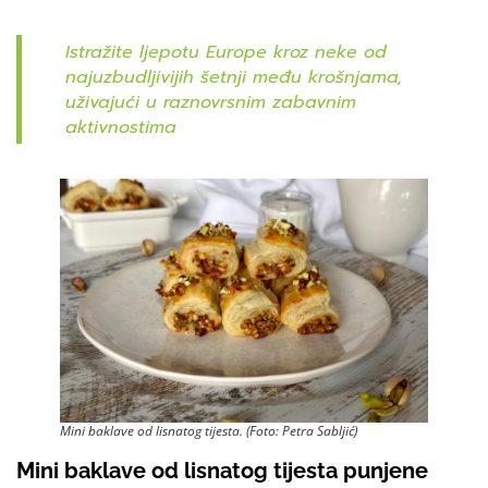
Istražite ljepotu Europe kroz neke od
najuzbudljivijih šetnji među krošnjama,
uživajući u raznovrsnim zabavnim
aktivnostima
Mini baklave od lisnatog tijesta. (Foto: Petra Sabljić)
Mini baklave od lisnatog tijesta punjene