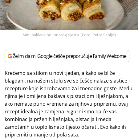
Mini baklave od lisnatog tijesta. (Foto: Petra Sabljić)
Želim da mi Google češće preporučuje Family Welcome
Krećemo sa stilom u novi tjedan, a kako se bliže
blagdani, na našem stolu sve se češće nalaze slastice i
recepture koje isprobavamo za iznenadne goste. Među
njima je i omiljena baklava s pistacijom i lješnjakom, a
ako nemate puno vremena za njihovu pripremu, ovaj
recept idealna je zamjena. Sigurni smo da će vas
kombinacija prženih lješnjaka, pistacija i meda
zamotanih u toplo lisnato tijesto očarati. Evo kako ih
pripremiti u manje od pola sata.