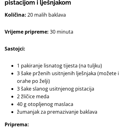
pistacijom i lješnjakom
Količina:
20 malih baklava
Vrijeme pripreme:
30 minuta
Sastojci:
1 pakiranje lisnatog tijesta (na tuljku)
3 šake prženih usitnjenih lješnjaka (možete i
orahe po želji)
3 šake slanog usitnjenog pistacija
2 žličice meda
40 g otopljenog maslaca
žumanjak za premazivanje baklava
Priprema: