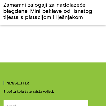
Zamamni zalogaji za nadolazeće
blagdane: Mini baklave od lisnatog
tijesta s pistacijom i lješnjakom
NEWSLETTER
E-pošta koju ćete zaista voljeti.