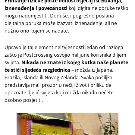
Primanje fizičke pošte donosi osjećaj iščekivanja,
iznenađenja i povezanosti
koji digitalne poruke teško
mogu nadomjestiti. Doduše, i pogrešno poslana
digitalna poruka može izazvati iznenađenje, ali ne
nužno ono kojem se nadate.
Upravo je taj element neizvjesnosti jedan od razloga
zašto je Postcrossing osvojio milijune korisnika diljem
svijeta.
Nikada ne znate iz kojeg kutka naše planete
će stići sljedeća razglednica
– možda iz Japana,
Brazila, Islanda ili Novog Zelanda. Svaka pošiljka
predstavlja mali prozor u nečiji život i priliku da
upoznate djelić svijeta koji možda nikada nećete
osobno posjetiti.