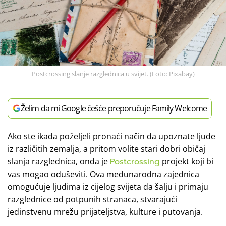
Postcrossing slanje razglednica u svijet. (Foto: Pixabay)
Želim da mi Google češće preporučuje Family Welcome
Ako ste ikada poželjeli pronaći način da upoznate ljude
iz različitih zemalja, a pritom volite stari dobri običaj
slanja razglednica, onda je
Postcrossing
projekt koji bi
vas mogao oduševiti. Ova međunarodna zajednica
omogućuje ljudima iz cijelog svijeta da šalju i primaju
razglednice od potpunih stranaca, stvarajući
jedinstvenu mrežu prijateljstva, kulture i putovanja.