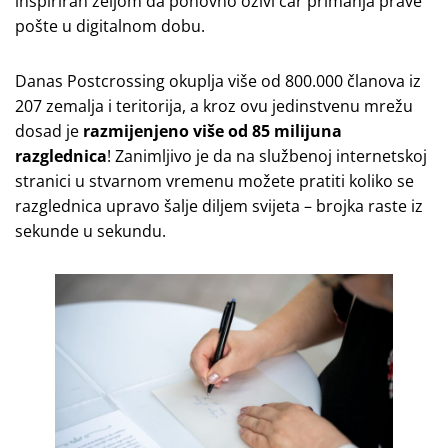
inspiriran željom da ponovno oživi čar primanja prave
pošte u digitalnom dobu.
Danas Postcrossing okuplja više od 800.000 članova iz
207 zemalja i teritorija, a kroz ovu jedinstvenu mrežu
dosad je
razmijenjeno više od 85 milijuna
razglednica
! Zanimljivo je da na službenoj internetskoj
stranici u stvarnom vremenu možete pratiti koliko se
razglednica upravo šalje diljem svijeta – brojka raste iz
sekunde u sekundu.