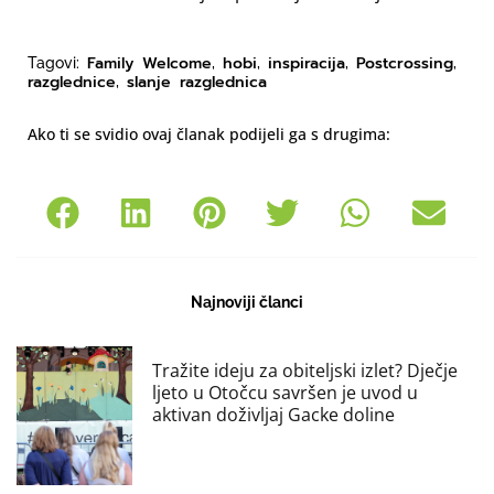
Family Welcome
hobi
inspiracija
Postcrossing
Tagovi:
,
,
,
,
razglednice
slanje razglednica
,
Ako ti se svidio ovaj članak podijeli ga s drugima:
Najnoviji članci
Tražite ideju za obiteljski izlet? Dječje
ljeto u Otočcu savršen je uvod u
aktivan doživljaj Gacke doline