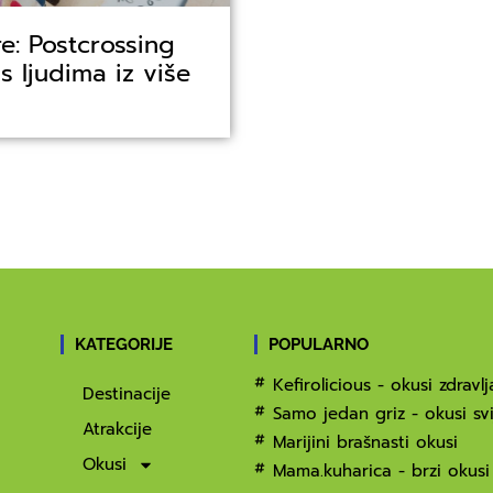
re: Postcrossing
 ljudima iz više
KATEGORIJE
POPULARNO
Kefirolicious - okusi zdravlj
Destinacije
Samo jedan griz - okusi svi
Atrakcije
Marijini brašnasti okusi
Okusi
Mama.kuharica - brzi okusi