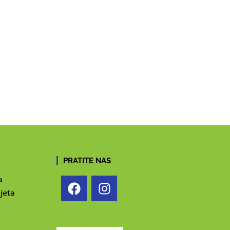
PRATITE NAS
a
jeta