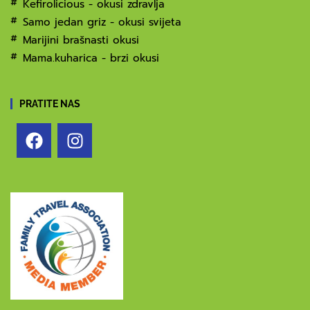
Kefirolicious - okusi zdravlja
Samo jedan griz - okusi svijeta
Marijini brašnasti okusi
Mama.kuharica - brzi okusi
PRATITE NAS