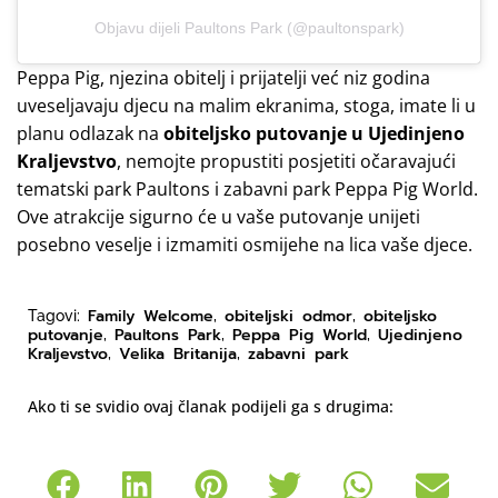
Objavu dijeli Paultons Park (@paultonspark)
Peppa Pig, njezina obitelj i prijatelji već niz godina
uveseljavaju djecu na malim ekranima, stoga, imate li u
planu odlazak na
obiteljsko putovanje u Ujedinjeno
Kraljevstvo
, nemojte propustiti posjetiti očaravajući
tematski park Paultons i zabavni park Peppa Pig World.
Ove atrakcije sigurno će u vaše putovanje unijeti
posebno veselje i izmamiti osmijehe na lica vaše djece.
Family Welcome
obiteljski odmor
obiteljsko
Tagovi:
,
,
putovanje
Paultons Park
Peppa Pig World
Ujedinjeno
,
,
,
Kraljevstvo
Velika Britanija
zabavni park
,
,
Ako ti se svidio ovaj članak podijeli ga s drugima: