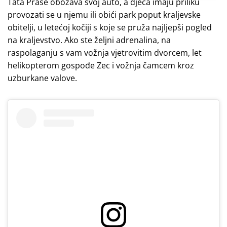
Tata Prase obožava svoj auto, a djeca imaju priliku
provozati se u njemu ili obići park poput kraljevske
obitelji, u letećoj kočiji s koje se pruža najljepši pogled
na kraljevstvo. Ako ste željni adrenalina, na
raspolaganju s vam vožnja vjetrovitim dvorcem, let
helikopterom gospođe Zec i vožnja čamcem kroz
uzburkane valove.