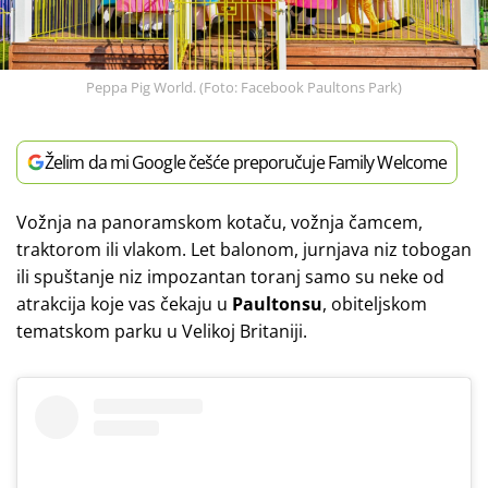
Peppa Pig World. (Foto: Facebook Paultons Park)
Želim da mi Google češće preporučuje Family Welcome
Vožnja na panoramskom kotaču, vožnja čamcem,
traktorom ili vlakom. Let balonom, jurnjava niz tobogan
ili spuštanje niz impozantan toranj samo su neke od
atrakcija koje vas čekaju u
Paultonsu
, obiteljskom
tematskom parku u Velikoj Britaniji.