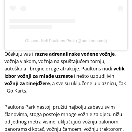
Objavu dijeli Paultons Park (@paultonspark)
Očekuju vas i
razne adrenalinske vodene vožnje
,
vožnja vlakom, vožnja na spuštajućem tornju,
autoškola i brojne druge atrakcije. Paultons nudi
velik
izbor vožnji za mlađe uzraste
i nešto uzbudljivih
vožnji za tinejdžere
, a sve su uključene u ulaznicu, čak
i Go Karts.
Paultons Park nastoji pružiti najbolju zabavu svim
članovima, stoga postoje mnoge vožnje za djecu nižu
od jednog metra visine, uključujući vožnju balonom,
panoramski kotač, vožnju čamcem, vožnju traktorom,