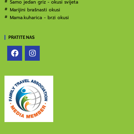
Samo jedan griz - okusi svijeta
Marijini brašnasti okusi
Mama.kuharica - brzi okusi
PRATITE NAS