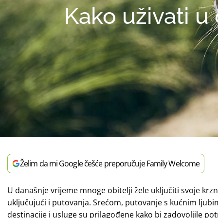
Kako uživati u
Želim da mi Google češće preporučuje Family Welcome
U današnje vrijeme mnoge obitelji žele uključiti svoje krz
uključujući i putovanja. Srećom, putovanje s kućnim ljub
destinacije i usluge su prilagođene kako bi zadovoljile pot