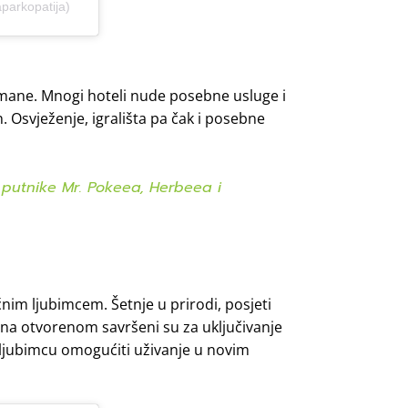
aparkopatija)
tmane. Mnogi hoteli nude posebne usluge i
 Osvježenje, igrališta pa čak i posebne
 putnike Mr. Pokeea, Herbeea i
ćnim ljubimcem. Šetnje u prirodi, posjeti
re na otvorenom savršeni su za uključivanje
m ljubimcu omogućiti uživanje u novim