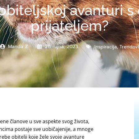
 obiteljskoj avanturi 
prijateljem?
Manda Z.
28 rujna, 2023
Inspiracija
,
Trendov
nene članove u sve aspekte svog života,
imcima postaje sve uobičajenije, a mnoge
rebe obitelji koje žele svoje avanture