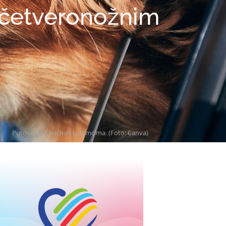
s četveronožnim
i
Putovanje s kućnim ljubimcima. (Foto: Canva)