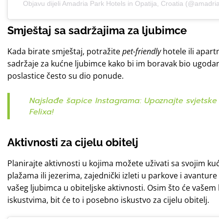
Objavu dijeli Amadria Park Hotels in Opatija, Croatia (@amadri
Smještaj
sa sadržajima za ljubimce
Kada birate smještaj, potražite
pet-friendly
hotele ili apar
sadržaje za kućne ljubimce kako bi im boravak bio ugodan.
poslastice često su dio ponude.
Najslađe šapice Instagrama: Upoznajte svjetske
Felixa!
Aktivnosti za cijelu obitelj
Planirajte aktivnosti u kojima možete uživati sa svojim ku
plažama ili jezerima, zajednički izleti u parkove i avantu
vašeg ljubimca u obiteljske aktivnosti. Osim što će vaše
iskustvima, bit će to i posebno iskustvo za cijelu obitelj.