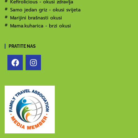
Kefirolicious - okusi zdravlja
Samo jedan griz - okusi svijeta
Marijini brašnasti okusi
Mama.kuharica - brzi okusi
PRATITE NAS