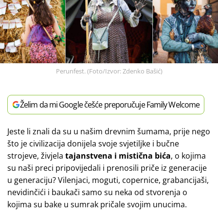
Perunfest. (Foto/Izvor: Zdenko Bašić)
Želim da mi Google češće preporučuje Family Welcome
Jeste li znali da su u našim drevnim šumama, prije nego
što je civilizacija donijela svoje svjetiljke i bučne
strojeve, živjela
tajanstvena i mistična bića
, o kojima
su naši preci pripovijedali i prenosili priče iz generacije
u generaciju? Vilenjaci, moguti, copernice, grabancijaši,
nevidinčići i baukači samo su neka od stvorenja o
kojima su bake u sumrak pričale svojim unucima.