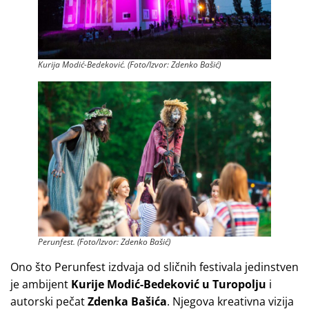
Kurija Modić-Bedeković. (Foto/Izvor: Zdenko Bašić)
Perunfest. (Foto/Izvor: Zdenko Bašić)
Ono što Perunfest izdvaja od sličnih festivala jedinstven
je ambijent
Kurije Modić-Bedeković u Turopolju
i
autorski pečat
Zdenka Bašića
. Njegova kreativna vizija