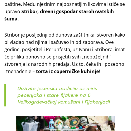
baštine. Među njezinim najpoznatijim likovima ističe se
upravo
Stribor, drevni gospodar starohrvatskih
šuma
.
Stribor je posljednji od duhova zaštitnika, stvoren kako
bi vladao nad njima i sačuvao ih od zaborava. Ove
godine, posjetitelji Perunfesta, uz Ivanu i Stribora, imat
će priliku ponovno se prisjetiti svih „nepoželjnih“
stvorenja iz narodnih predaja. Uz to, čeka ih i posebno
iznenađenje –
torta iz coperničke kuhinje
!
Doživite jesensku tradiciju uz miris
pečenjaka i stare fijakere na 6.
Velikogrđevačkoj komušani i Fijakerijadi