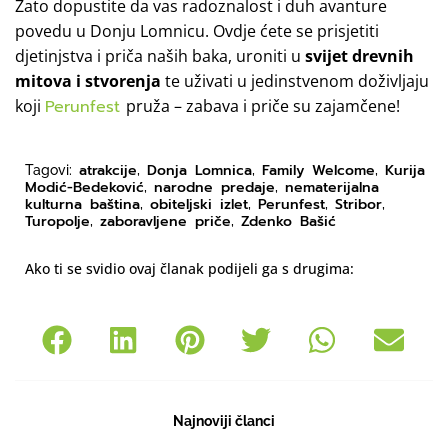
Zato dopustite da vas radoznalost i duh avanture
povedu u Donju Lomnicu. Ovdje ćete se prisjetiti
djetinjstva i priča naših baka, uroniti u
svijet drevnih
mitova i stvorenja
te uživati u jedinstvenom doživljaju
koji
Perunfest
pruža – zabava i priče su zajamčene!
atrakcije
Donja Lomnica
Family Welcome
Kurija
Tagovi:
,
,
,
Modić-Bedeković
narodne predaje
nematerijalna
,
,
kulturna baština
obiteljski izlet
Perunfest
Stribor
,
,
,
,
Turopolje
zaboravljene priče
Zdenko Bašić
,
,
Ako ti se svidio ovaj članak podijeli ga s drugima:
Najnoviji članci