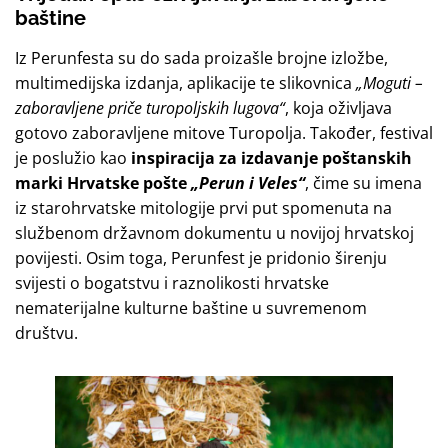
baštine
Iz Perunfesta su do sada proizašle brojne izložbe,
multimedijska izdanja, aplikacije te slikovnica
„Moguti –
zaboravljene priče turopoljskih lugova“
, koja oživljava
gotovo zaboravljene mitove Turopolja. Također, festival
je poslužio kao
inspiracija za izdavanje poštanskih
marki Hrvatske pošte
„Perun i Veles“
, čime su imena
iz starohrvatske mitologije prvi put spomenuta na
službenom državnom dokumentu u novijoj hrvatskoj
povijesti. Osim toga, Perunfest je pridonio širenju
svijesti o bogatstvu i raznolikosti hrvatske
nematerijalne kulturne baštine u suvremenom
društvu.