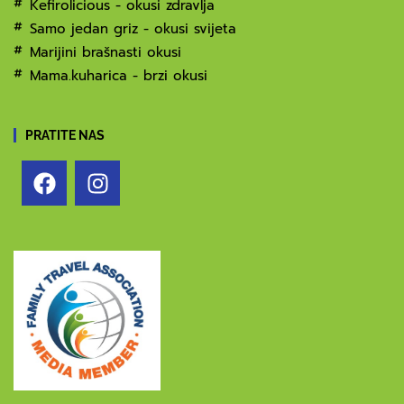
Kefirolicious - okusi zdravlja
Samo jedan griz - okusi svijeta
Marijini brašnasti okusi
Mama.kuharica - brzi okusi
PRATITE NAS