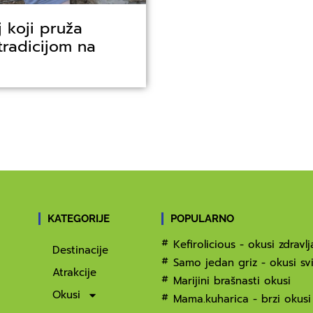
j koji pruža
tradicijom na
KATEGORIJE
POPULARNO
Kefirolicious - okusi zdravlj
Destinacije
Samo jedan griz - okusi svi
Atrakcije
Marijini brašnasti okusi
Okusi
Mama.kuharica - brzi okusi