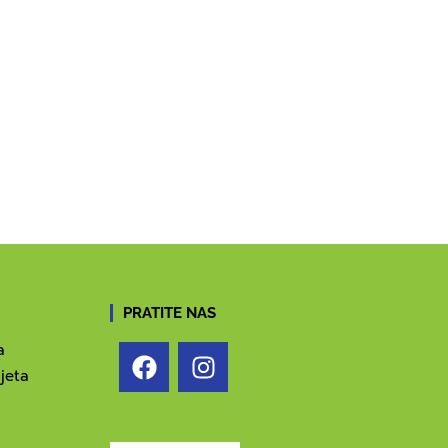
PRATITE NAS
a
jeta