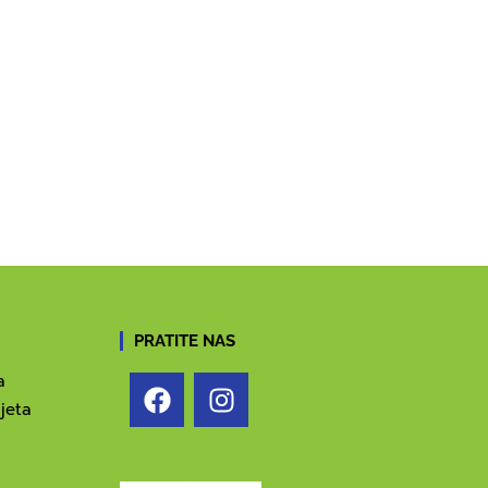
PRATITE NAS
a
jeta