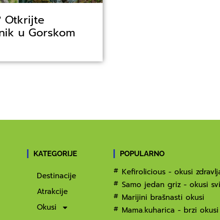
 Otkrijte
čnik u Gorskom
KATEGORIJE
POPULARNO
Kefirolicious - okusi zdravlj
Destinacije
Samo jedan griz - okusi svi
Atrakcije
Marijini brašnasti okusi
Okusi
Mama.kuharica - brzi okusi