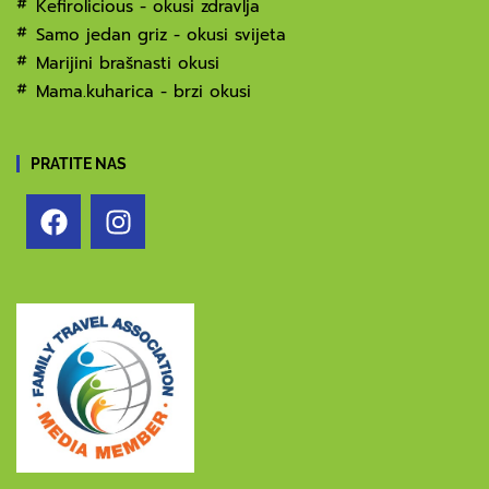
Kefirolicious - okusi zdravlja
Samo jedan griz - okusi svijeta
Marijini brašnasti okusi
Mama.kuharica - brzi okusi
PRATITE NAS