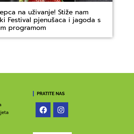
nepca na uživanje! Stiže nam
čki Festival pjenušaca i jagoda s
nim programom
PRATITE NAS
a
jeta