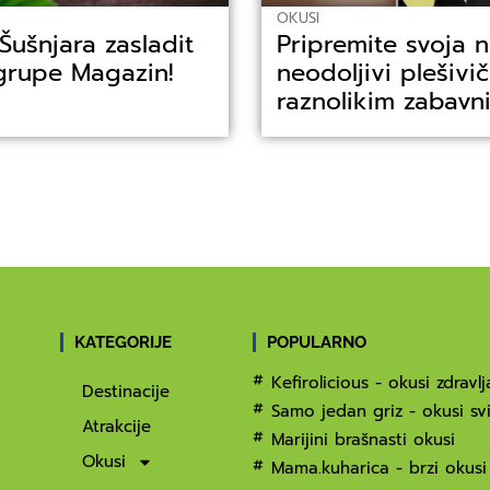
OKUSI
ušnjara zasladit
Pripremite svoja 
grupe Magazin!
neodoljivi plešivi
raznolikim zabav
KATEGORIJE
POPULARNO
Kefirolicious - okusi zdravlj
Destinacije
Samo jedan griz - okusi svi
Atrakcije
Marijini brašnasti okusi
Okusi
Mama.kuharica - brzi okusi