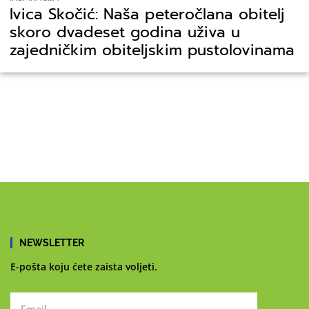
Ivica Skočić: Naša peteročlana obitelj
skoro dvadeset godina uživa u
zajedničkim obiteljskim pustolovinama
NEWSLETTER
E-pošta koju ćete zaista voljeti.