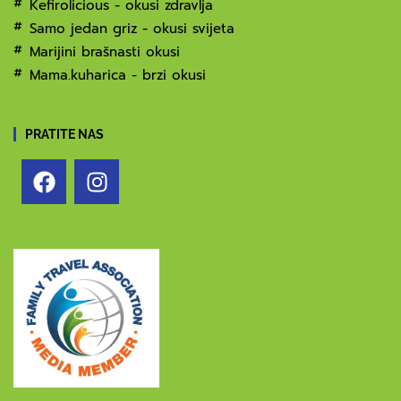
Kefirolicious - okusi zdravlja
Samo jedan griz - okusi svijeta
Marijini brašnasti okusi
Mama.kuharica - brzi okusi
PRATITE NAS