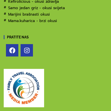
Kefirolicious - okusi zdravlja
Samo jedan griz - okusi svijeta
Marijini brašnasti okusi
Mama.kuharica - brzi okusi
PRATITE NAS