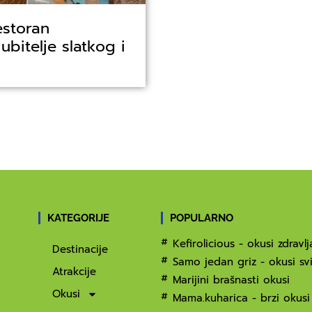
estoran
jubitelje slatkog i
KATEGORIJE
POPULARNO
Kefirolicious - okusi zdravlj
Destinacije
Samo jedan griz - okusi svi
Atrakcije
Marijini brašnasti okusi
Okusi
Mama.kuharica - brzi okusi