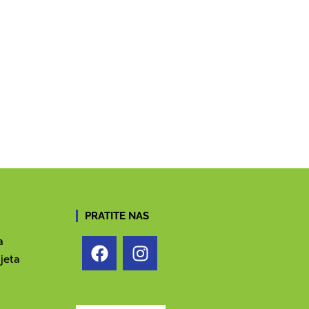
PRATITE NAS
a
jeta