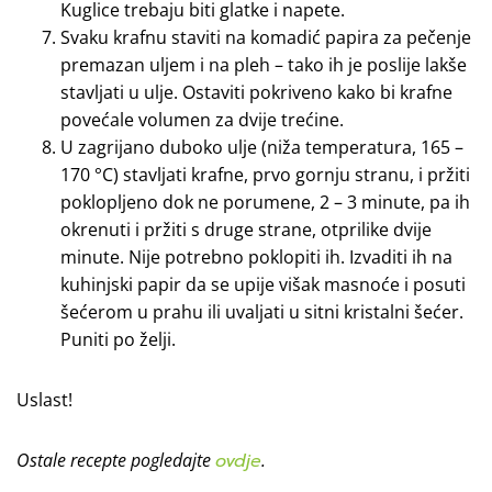
Kuglice trebaju biti glatke i napete.
Svaku krafnu staviti na komadić papira za pečenje
premazan uljem i na pleh – tako ih je poslije lakše
stavljati u ulje. Ostaviti pokriveno kako bi krafne
povećale volumen za dvije trećine.
U zagrijano duboko ulje (niža temperatura, 165 –
170 °C) stavljati krafne, prvo gornju stranu, i pržiti
poklopljeno dok ne porumene, 2 – 3 minute, pa ih
okrenuti i pržiti s druge strane, otprilike dvije
minute. Nije potrebno poklopiti ih. Izvaditi ih na
kuhinjski papir da se upije višak masnoće i posuti
šećerom u prahu ili uvaljati u sitni kristalni šećer.
Puniti po želji.
Uslast!
Ostale recepte pogledajte
ovdje
.