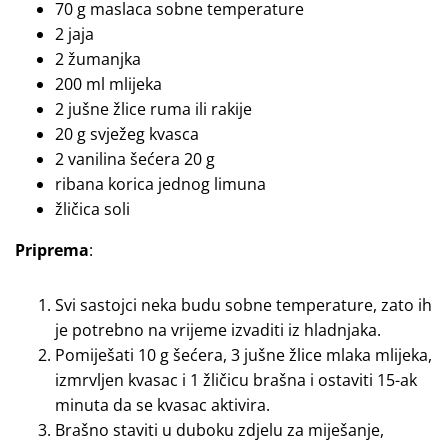
70 g maslaca sobne temperature
2 jaja
2 žumanjka
200 ml mlijeka
2 jušne žlice ruma ili rakije
20 g svježeg kvasca
2 vanilina šećera 20 g
ribana korica jednog limuna
žličica soli
Priprema
:
Svi sastojci neka budu sobne temperature, zato ih
je potrebno na vrijeme izvaditi iz hladnjaka.
Pomiješati 10 g šećera, 3 jušne žlice mlaka mlijeka,
izmrvljen kvasac i 1 žličicu brašna i ostaviti 15-ak
minuta da se kvasac aktivira.
Brašno staviti u duboku zdjelu za miješanje,