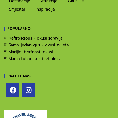
Destinacije
Atrakcije
Okusi
Smještaj
Inspiracija
POPULARNO
Kefirolicious - okusi zdravlja
Samo jedan griz - okusi svijeta
Marijini brašnasti okusi
Mama.kuharica - brzi okusi
PRATITE NAS