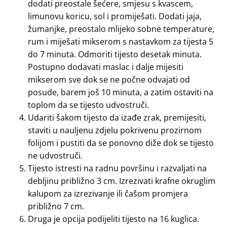
dodati preostale šećere, smjesu s kvascem,
limunovu koricu, sol i promiješati. Dodati jaja,
žumanjke, preostalo mlijeko sobne temperature,
rum i miješati mikserom s nastavkom za tijesta 5
do 7 minuta. Odmoriti tijesto desetak minuta.
Postupno dodavati maslac i dalje mijesiti
mikserom sve dok se ne počne odvajati od
posude, barem još 10 minuta, a zatim ostaviti na
toplom da se tijesto udvostruči.
Udariti šakom tijesto da izađe zrak, premijesiti,
staviti u nauljenu zdjelu pokrivenu prozirnom
folijom i pustiti da se ponovno diže dok se tijesto
ne udvostruči.
Tijesto istresti na radnu površinu i razvaljati na
debljinu približno 3 cm. Izrezivati krafne okruglim
kalupom za izrezivanje ili čašom promjera
približno 7 cm.
Druga je opcija podijeliti tijesto na 16 kuglica.