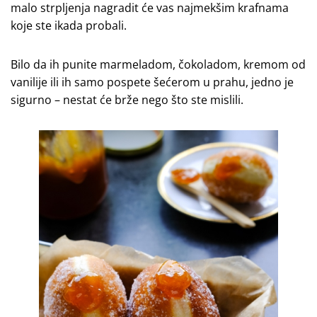
malo strpljenja nagradit će vas najmekšim krafnama
koje ste ikada probali.
Bilo da ih punite marmeladom, čokoladom, kremom od
vanilije ili ih samo pospete šećerom u prahu, jedno je
sigurno – nestat će brže nego što ste mislili.