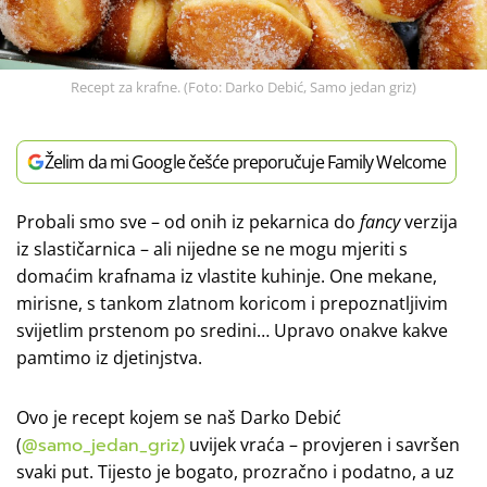
Recept za krafne. (Foto: Darko Debić, Samo jedan griz)
Želim da mi Google češće preporučuje Family Welcome
Probali smo sve – od onih iz pekarnica do
fancy
verzija
iz slastičarnica – ali nijedne se ne mogu mjeriti s
domaćim krafnama iz vlastite kuhinje. One mekane,
mirisne, s tankom zlatnom koricom i prepoznatljivim
svijetlim prstenom po sredini… Upravo onakve kakve
pamtimo iz djetinjstva.
Ovo je recept kojem se naš Darko Debić
(
@samo_jedan_griz)
uvijek vraća – provjeren i savršen
svaki put. Tijesto je bogato, prozračno i podatno, a uz