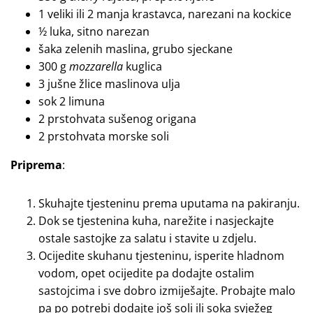
1 veliki ili 2 manja krastavca, narezani na kockice
½ luka, sitno narezan
šaka zelenih maslina, grubo sjeckane
300 g
mozzarella
kuglica
3 jušne žlice maslinova ulja
sok 2 limuna
2 prstohvata sušenog origana
2 prstohvata morske soli
Priprema
:
Skuhajte tjesteninu prema uputama na pakiranju.
Dok se tjestenina kuha, narežite i nasjeckajte
ostale sastojke za salatu i stavite u zdjelu.
Ocijedite skuhanu tjesteninu, isperite hladnom
vodom, opet ocijedite pa dodajte ostalim
sastojcima i sve dobro izmiješajte. Probajte malo
pa po potrebi dodajte još soli ili soka svježeg