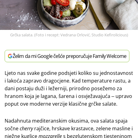
Grčka salata. (Foto i recept: Vedrana Orlović, Studio Kefirolicious)
Želim da mi Google češće preporučuje Family Welcome
Ljeto nas svake godine podsjeti koliko su jednostavnost
i lakoća zapravo dragocjene. Kad temperature rastu, a
dani postaju duži i ležerniji, prirodno posežemo za
hranom koja je lagana, šarena i osvježavajuća ‒ upravo
poput ove moderne verzije klasične grčke salate.
Nadahnuta mediteranskim okusima, ova salata spaja
sočne
cherry
rajčice, hrskave krastavce, zelene masline i
nježne kuglice
mozzarelle
s bezglutenskom tjesteninom