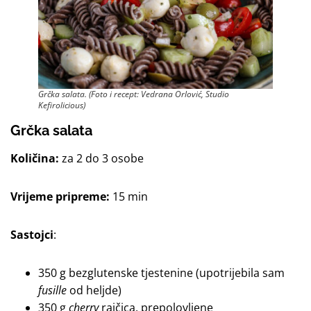
Grčka salata. (Foto i recept: Vedrana Orlović, Studio
Kefirolicious)
Grčka salata
Količina:
za 2 do 3 osobe
Vrijeme pripreme:
15 min
Sastojci
:
350 g bezglutenske tjestenine (upotrijebila sam
fusille
od heljde)
350 g
cherry
rajčica, prepolovljene