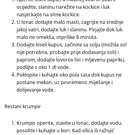
ocijedite, slaninu narežite na kockice i luk
nasjeckajte na sitne kockice.
U lonac dodajte malo masti, zagrijte na srednje
jakoj vatri, dodajte luk i slaninu. Pirjajte dok luk
malo ne omekša, otprilike 8 minuta.
Dodajte kiseli kupus, začinite sa solju (možda sol
nije potrebna, probajte prije dodavanja soli) i
paprom, dodajte lovorov list i mljevenu papriku,
podlijte s oko 1 dl vode.
Poklopite i kuhajte oko pola sata dok kupus ne
postane mekan, uz povremeno miješanje i
dolijevanje vode.
Restani krumpir
Krumpir operite, stavite u lonac, dodajte vodu,
posolite i kuhajte u kori. Kad vilica ili ražnjić