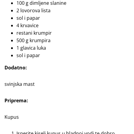
100 g dimljene slanine
2 lovorova lista
sol i papar
4 krvavice
restani krumpir
500 g krumpira
1 glavica luka
sol i papar
Dodatno:
svinjska mast
Priprema:
Kupus
Isperite kiseli kupus u hladnoj vodi te dobro