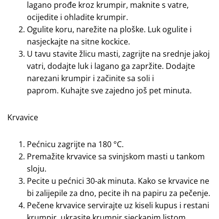
lagano prođe kroz krumpir, maknite s vatre,
ocijedite i ohladite krumpir.
Ogulite koru, narežite na ploške. Luk ogulite i
nasjeckajte na sitne kockice.
U tavu stavite žlicu masti, zagrijte na srednje jakoj
vatri, dodajte luk i lagano ga zapržite. Dodajte
narezani krumpir i začinite sa soli i
paprom. Kuhajte sve zajedno još pet minuta.
Krvavice
Pećnicu zagrijte na 180 °C.
Premažite krvavice sa svinjskom masti u tankom
sloju.
Pecite u pećnici 30-ak minuta. Kako se krvavice ne
bi zalijepile za dno, pecite ih na papiru za pečenje.
Pečene krvavice servirajte uz kiseli kupus i restani
krumpir, ukrasite krumpir sjeckanim listom