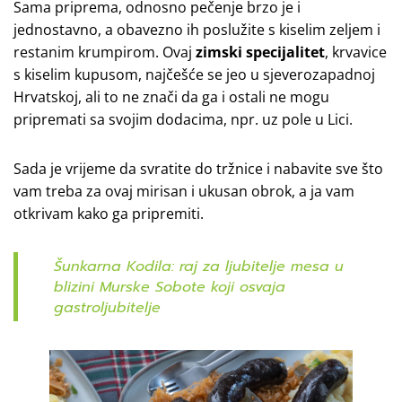
Sama priprema, odnosno pečenje brzo je i
jednostavno, a obavezno ih poslužite s kiselim zeljem i
restanim krumpirom. Ovaj
zimski specijalitet
, krvavice
s kiselim kupusom, najčešće se jeo u sjeverozapadnoj
Hrvatskoj, ali to ne znači da ga i ostali ne mogu
pripremati sa svojim dodacima, npr. uz pole u Lici.
Sada je vrijeme da svratite do tržnice i nabavite sve što
vam treba za ovaj mirisan i ukusan obrok, a ja vam
otkrivam kako ga pripremiti.
Šunkarna Kodila: raj za ljubitelje mesa u
blizini Murske Sobote koji osvaja
gastroljubitelje