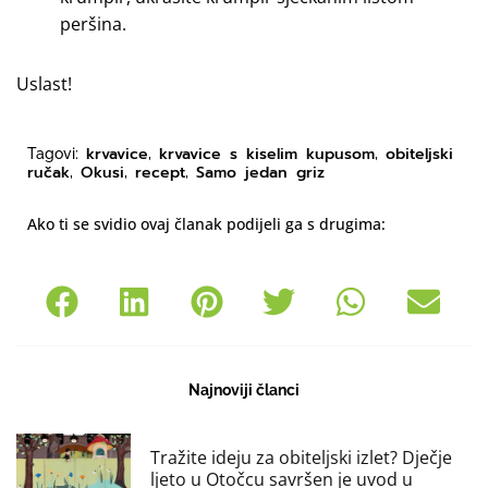
peršina.
Uslast!
krvavice
krvavice s kiselim kupusom
obiteljski
Tagovi:
,
,
ručak
Okusi
recept
Samo jedan griz
,
,
,
Ako ti se svidio ovaj članak podijeli ga s drugima:
Najnoviji članci
Tražite ideju za obiteljski izlet? Dječje
ljeto u Otočcu savršen je uvod u