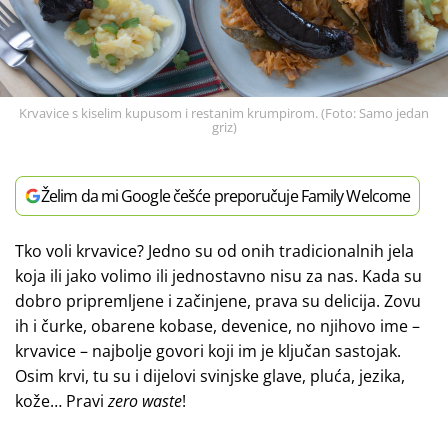
Krvavice s kiselim kupusom i restanim krumpirom. (Foto: Samo jedan
griz)
Želim da mi Google češće preporučuje Family Welcome
Tko voli krvavice? Jedno su od onih tradicionalnih jela
koja ili jako volimo ili jednostavno nisu za nas. Kada su
dobro pripremljene i začinjene, prava su delicija. Zovu
ih i čurke, obarene kobase, devenice, no njihovo ime –
krvavice – najbolje govori koji im je ključan sastojak.
Osim krvi, tu su i dijelovi svinjske glave, pluća, jezika,
kože… Pravi
zero waste
!