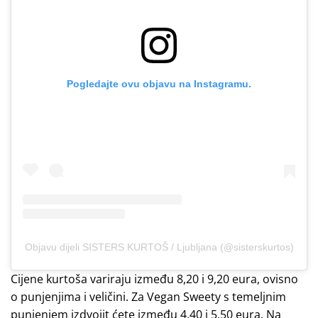
Pogledajte ovu objavu na Instagramu.
Objavu dijeli SISTERS KURTOŠ / Ljubljana (@sisterskurtos)
Cijene kurtoša variraju između 8,20 i 9,20 eura, ovisno
o punjenjima i veličini. Za Vegan Sweety s temeljnim
punjenjem izdvojit ćete između 4,40 i 5,50 eura. Na