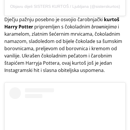
Objavu dijeli SISTERS KURTOŠ / Ljubljana (@sisterskurtos)
Dječju pažnju posebno je osvojio čarobnjački
kurtoš
Harry Potter
pripremljen s čokoladnim
browniejima
i
karamelom, zlatnim šećernim mrvicama, čokoladnim
namazom, sladoledom od bijele čokolade sa šumskim
borovnicama, preljevom od borovnica i kremom od
vanilije. Ukrašen čokoladnim pečatom i čarobnim
štapićem Harryja Pottera, ovaj kurtoš još je jedan
Instagramski hit i slasna obiteljska uspomena.