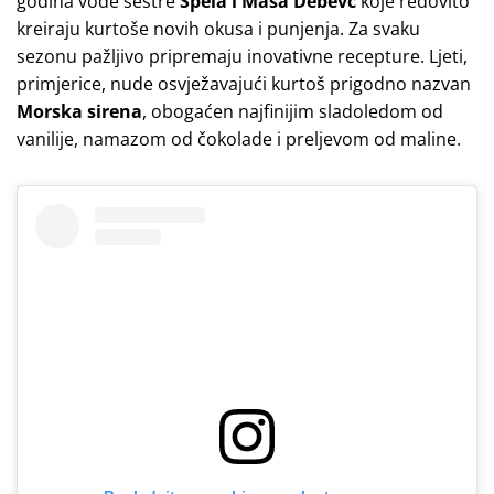
godina vode sestre
Špela i Maša Debevc
koje redovito
kreiraju kurtoše novih okusa i punjenja. Za svaku
sezonu pažljivo pripremaju inovativne recepture. Ljeti,
primjerice, nude osvježavajući kurtoš prigodno nazvan
Morska sirena
, obogaćen najfinijim sladoledom od
vanilije, namazom od čokolade i preljevom od maline.