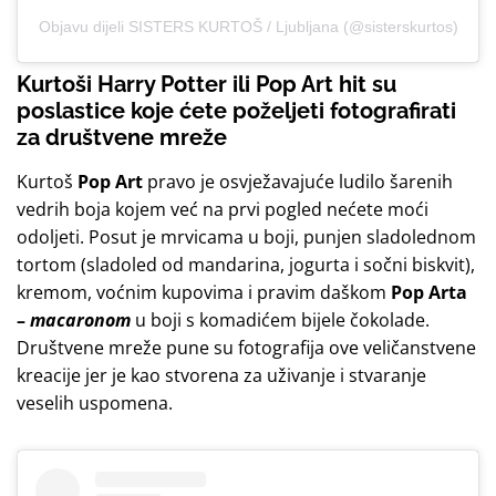
Objavu dijeli SISTERS KURTOŠ / Ljubljana (@sisterskurtos)
Kurtoši Harry Potter ili Pop Art hit su
poslastice koje ćete poželjeti fotografirati
za društvene mreže
Kurtoš
Pop Art
pravo je osvježavajuće ludilo šarenih
vedrih boja kojem već na prvi pogled nećete moći
odoljeti. Posut je mrvicama u boji, punjen sladolednom
tortom (sladoled od mandarina, jogurta i sočni biskvit),
kremom, voćnim kupovima i pravim daškom
Pop Arta
–
macaronom
u boji s komadićem bijele čokolade.
Društvene mreže pune su fotografija ove veličanstvene
kreacije jer je kao stvorena za uživanje i stvaranje
veselih uspomena.