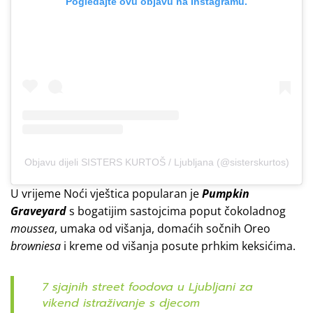
Pogledajte ovu objavu na Instagramu.
Objavu dijeli SISTERS KURTOŠ / Ljubljana (@sisterskurtos)
U vrijeme Noći vještica popularan je
Pumpkin
Graveyard
s bogatijim sastojcima poput čokoladnog
moussea
, umaka od višanja, domaćih sočnih Oreo
browniesa
i kreme od višanja posute prhkim keksićima.
7 sjajnih street foodova u Ljubljani za
vikend istraživanje s djecom