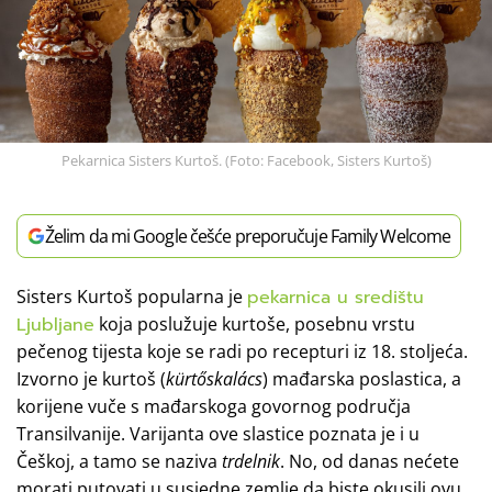
Pekarnica Sisters Kurtoš. (Foto: Facebook, Sisters Kurtoš)
Želim da mi Google češće preporučuje Family Welcome
Sisters Kurtoš popularna je
pekarnica u središtu
Ljubljane
koja poslužuje kurtoše, posebnu vrstu
pečenog tijesta koje se radi po recepturi iz 18. stoljeća.
Izvorno je kurtoš (
kürtőskalács
) mađarska poslastica, a
korijene vuče s mađarskoga govornog područja
Transilvanije. Varijanta ove slastice poznata je i u
Češkoj, a tamo se naziva
trdelnik
. No, od danas nećete
morati putovati u susjedne zemlje da biste okusili ovu