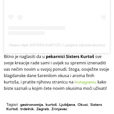
Objavu dijeli SISTERS KURTOŠ / Ljubljana (@sisterskurtos)
Bitno je naglasiti da u
pekarnici Sisters Kurtoš
sve
svoje kreacije rade sami i uvijek su spremni iznenaditi
vas nečim novim u svojoj ponudi. Stoga, osvježite svoje
blagdanske dane šarenilom okusa i aroma finih
kurtoša, i pratite njihovu stranicu na
Instagramu
kako
biste saznali u kojim ćete novim okusima moći uživati!
gastronomija
kurtoš
Ljubljana
Okusi
Sisters
Tagovi:
,
,
,
,
Kurtoš
trdelnik
Zagreb
Zrinjevac
,
,
,