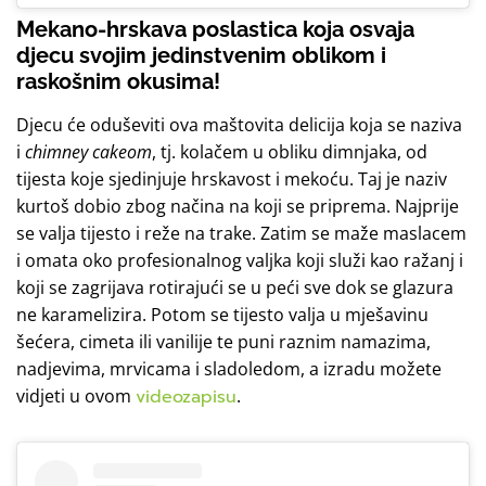
Mekano-hrskava poslastica koja osvaja
djecu svojim jedinstvenim oblikom i
raskošnim okusima!
Djecu će oduševiti ova maštovita delicija koja se naziva
i
chimney cakeom
, tj. kolačem u obliku dimnjaka, od
tijesta koje sjedinjuje hrskavost i mekoću. Taj je naziv
kurtoš dobio zbog načina na koji se priprema. Najprije
se valja tijesto i reže na trake. Zatim se maže maslacem
i omata oko profesionalnog valjka koji služi kao ražanj i
koji se zagrijava rotirajući se u peći sve dok se glazura
ne karamelizira. Potom se tijesto valja u mješavinu
šećera, cimeta ili vanilije te puni raznim namazima,
nadjevima, mrvicama i sladoledom, a izradu možete
vidjeti u ovom
videozapisu
.