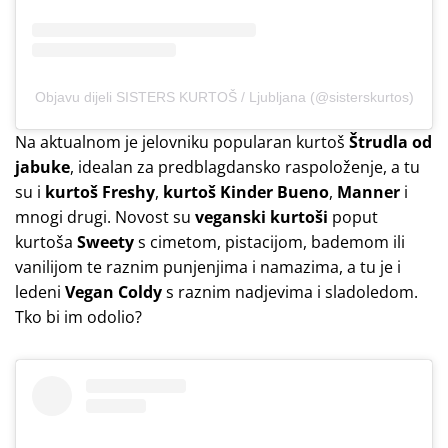
Objavu dijeli SISTERS KURTOŠ / Ljubljana (@sisterskurtos)
Na aktualnom je jelovniku popularan kurtoš
Štrudla od
jabuke
, idealan za predblagdansko raspoloženje, a tu
su i
kurtoš Freshy
,
kurtoš Kinder Bueno
,
Manner
i
mnogi drugi. Novost su
veganski kurtoši
poput
kurtoša
Sweety
s cimetom, pistacijom, bademom ili
vanilijom te raznim punjenjima i namazima, a tu je i
ledeni
Vegan Coldy
s raznim nadjevima i sladoledom.
Tko bi im odolio?