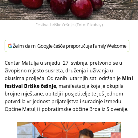
Festival briške češnje. (Foto: Pixabay)
Želim da mi Google češće preporučuje Family Welcome
Centar Matulja u srijedu, 27. svibnja, pretvorio se u
živopisno mjesto susreta, druženja i uživanja u
okusima proljeća. Od ranih jutarnjih sati održan je
Mini
festival Briške češnje
, manifestacija koja je okupila
brojne mještane, obitelji i posjetitelje te još jednom
potvrdila vrijednost prijateljstva i suradnje između
Općine Matulji i pobratimske občine Brda iz Slovenije.