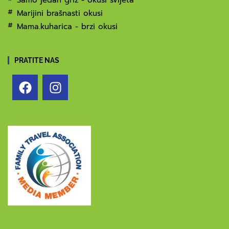
Samo jedan griz - okusi svijeta
Marijini brašnasti okusi
Mama.kuharica - brzi okusi
PRATITE NAS