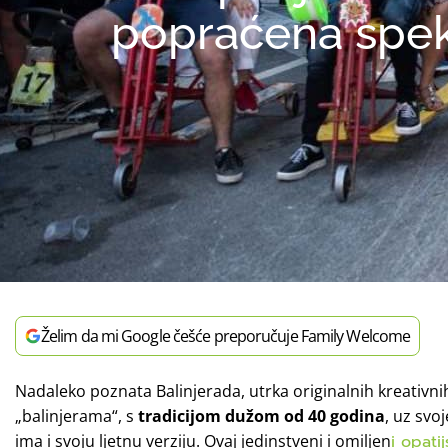
popraćena spekt
Želim da mi Google češće preporučuje Family Welcome
Nadaleko poznata Balinjerada, utrka originalnih kreativnih
„balinjerama“, s
tradicijom dužom od 40 godina
, uz svo
ima i svoju ljetnu verziju. Ovaj jedinstveni i omiljen
i opati