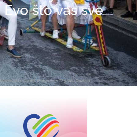
 Evo što vas sve
Balinjerada u Opatiji. (Foto/izvor: TZ grada Opatija)