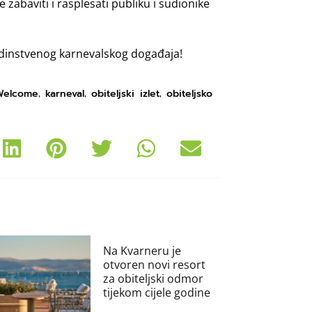
 zabaviti i rasplesati publiku i sudionike
jedinstvenog karnevalskog događaja!
Welcome
karneval
obiteljski izlet
obiteljsko
,
,
,
Na Kvarneru je
otvoren novi resort
za obiteljski odmor
tijekom cijele godine