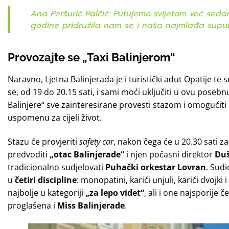
Ana Peršurić Palčić: Putujemo svijetom već sedam
godine pridružila nam se i naša najmlađa supu
Provozajte se „Taxi Balinjerom“
Naravno, Ljetna Balinjerada je i turistički adut Opatije te 
se, od 19 do 20.15 sati, i sami moći uključiti u ovu posebn
Balinjere“ sve zainteresirane provesti stazom i omogućiti
uspomenu za cijeli život.
Stazu će provjeriti
safety car
, nakon čega će u 20.30 sati z
predvoditi
„otac Balinjerade“
i njen počasni direktor
Duš
tradicionalno sudjelovati
Puhački orkestar Lovran
. Sudi
u
četiri discipline
: monopatini, karići unjuli, karići dvojki
najbolje u kategoriji
„za lepo videt“
, ali i one najsporije 
proglašena i
Miss Balinjerade
.