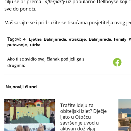
cilju se priprema i
afterparty
uz popularne Dellboyse koji će
sve do ponoći.
Maškarajte se i pridružite se tisućama posjetitelja ovog 
4. Ljetna Balinjerada
atrakcije
Balinjerada
Family 
Tagovi:
,
,
,
putovanje
utrka
,
Ako ti se svidio ovaj članak podijeli ga s
drugima:
Najnoviji članci
Tražite ideju za
obiteljski izlet? Dječje
ljeto u Otočcu
savršen je uvod u
aktivan doživljaj