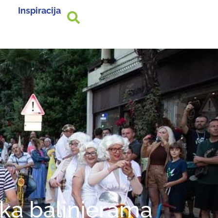
Inspiracija
rka balinjerama