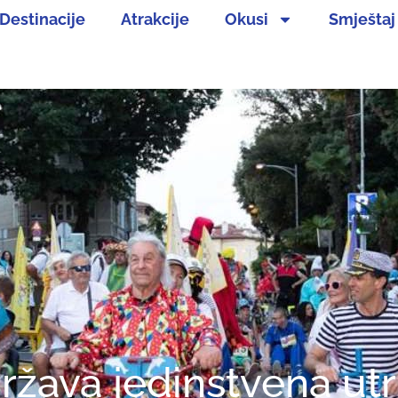
Destinacije
Atrakcije
Okusi
Smještaj
država jedinstvena ut