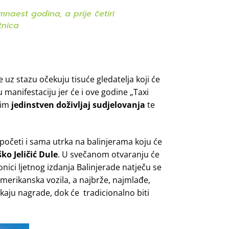
naest godina, a prije četiri
tnica
se uz stazu očekuju tisuće gledatelja koji će
u manifestaciju jer će i ove godine „Taxi
 im
jedinstven doživljaj sudjelovanja
te
apočeti i sama utrka na balinjerama koju će
ko Jeličić Dule
. U svečanom otvaranju će
onici ljetnog izdanja Balinjerade natječu se
 i merikanska vozila, a najbrže, najmlađe,
čekaju nagrade, dok će tradicionalno biti