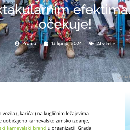
akularnim efektima.
očekuje!
Promo
13 lipnja, 2024
Atrakcije
Ljetna 
 vozila („karića“) na kugličnim ležajevima
je uobičajeno karnevalsko zimsko izdanje,
jski karnevalski brand
u organizaciji Grada