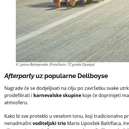
4. Ljetna Balinjerada. (Foto/Izvor: TZ grada Opatija)
Afterparty
uz popularne Dellboyse
Nagrade će se dodjeljivati na cilju po završetku svake utr
prodefilirati i
karnevalske skupine
koje će doprinijeti m
atmosferu.
Kako bi sve proteklo u veselom tonu, koji tradicionalno pr
nenadmašni
voditeljski trio
Mario Lipovšek Battifiaca, Ir