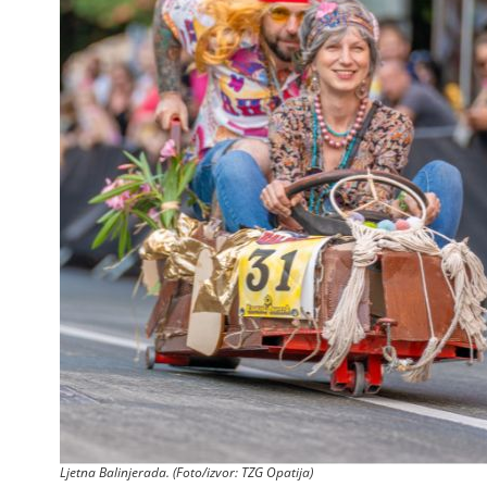
Ljetna Balinjerada. (Foto/izvor: TZG Opatija)