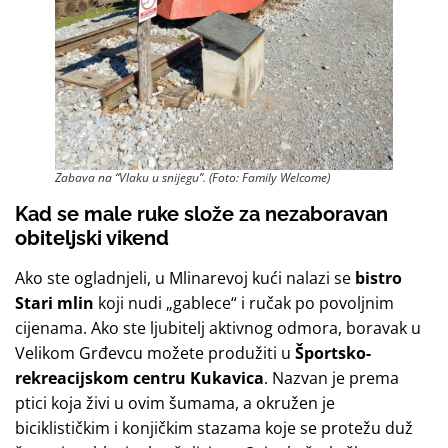
Zabava na “Vlaku u snijegu”. (Foto: Family Welcome)
Kad se male ruke slože za nezaboravan
obiteljski vikend
Ako ste ogladnjeli, u Mlinarevoj kući nalazi se
bistro
Stari mlin
koji nudi „gablece“ i ručak po povoljnim
cijenama. Ako ste ljubitelj aktivnog odmora, boravak u
Velikom Grđevcu možete produžiti u
Športsko-
rekreacijskom centru Kukavica
. Nazvan je prema
ptici koja živi u ovim šumama, a okružen je
biciklističkim i konjičkim stazama koje se protežu duž