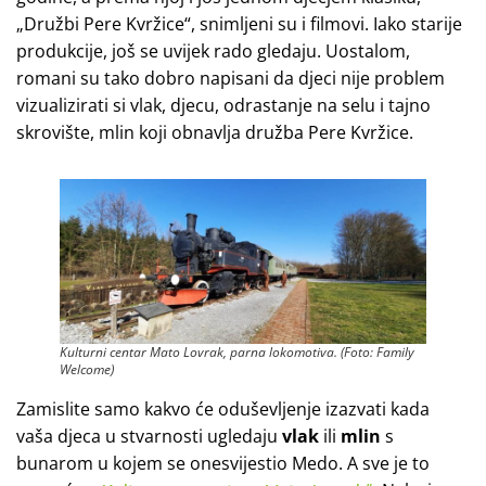
„Družbi Pere Kvržice“, snimljeni su i filmovi. Iako starije
produkcije, još se uvijek rado gledaju. Uostalom,
romani su tako dobro napisani da djeci nije problem
vizualizirati si vlak, djecu, odrastanje na selu i tajno
skrovište, mlin koji obnavlja družba Pere Kvržice.
Kulturni centar Mato Lovrak, parna lokomotiva. (Foto: Family
Welcome)
Zamislite samo kakvo će oduševljenje izazvati kada
vaša djeca u stvarnosti ugledaju
vlak
ili
mlin
s
bunarom u kojem se onesvijestio Medo. A sve je to