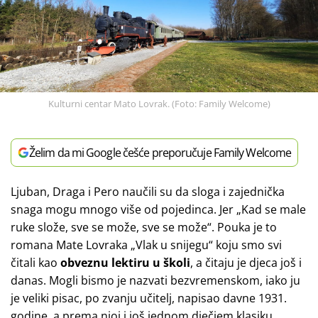
Kulturni centar Mato Lovrak. (Foto: Family Welcome)
Želim da mi Google češće preporučuje Family Welcome
Ljuban, Draga i Pero naučili su da sloga i zajednička
snaga mogu mnogo više od pojedinca. Jer „Kad se male
ruke slože, sve se može, sve se može“. Pouka je to
romana Mate Lovraka „Vlak u snijegu“ koju smo svi
čitali kao
obveznu lektiru u školi
, a čitaju je djeca još i
danas. Mogli bismo je nazvati bezvremenskom, iako ju
je veliki pisac, po zvanju učitelj, napisao davne 1931.
godine, a prema njoj i još jednom dječjem klasiku,