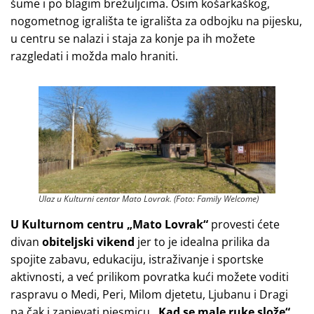
šume i po blagim brežuljcima. Osim košarkaškog,
nogometnog igrališta te igrališta za odbojku na pijesku,
u centru se nalazi i staja za konje pa ih možete
razgledati i možda malo hraniti.
Ulaz u Kulturni centar Mato Lovrak. (Foto: Family Welcome)
U Kulturnom centru „Mato Lovrak“
provesti ćete
divan
obiteljski vikend
jer to je idealna prilika da
spojite zabavu, edukaciju, istraživanje i sportske
aktivnosti, a već prilikom povratka kući možete voditi
raspravu o Medi, Peri, Milom djetetu, Ljubanu i Dragi
pa čak i zapjevati pjesmicu
„Kad se male ruke slože“
.