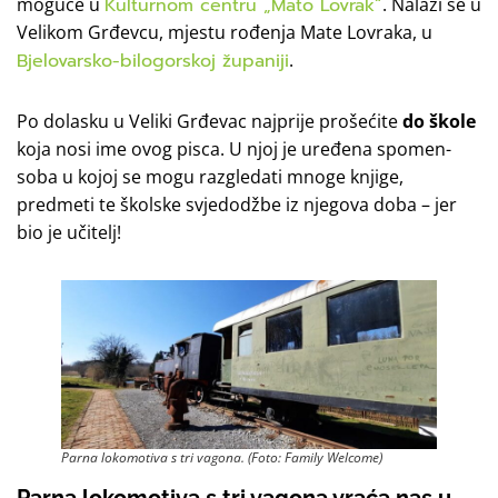
moguće u
Kulturnom centru „Mato Lovrak“
. Nalazi se u
Velikom Grđevcu, mjestu rođenja Mate Lovraka, u
Bjelovarsko-bilogorskoj županiji
.
Po dolasku u Veliki Grđevac najprije prošećite
do škole
koja nosi ime ovog pisca. U njoj je uređena spomen-
soba u kojoj se mogu razgledati mnoge knjige,
predmeti te školske svjedodžbe iz njegova doba – jer
bio je učitelj!
Parna lokomotiva s tri vagona. (Foto: Family Welcome)