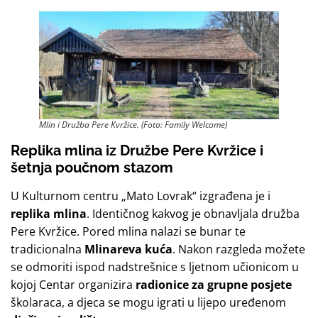
Mlin i Družba Pere Kvržice. (Foto: Family Welcome)
Replika mlina iz Družbe Pere Kvržice i
šetnja poučnom stazom
U Kulturnom centru „Mato Lovrak“ izgrađena je i
replika mlina
. Identičnog kakvog je obnavljala družba
Pere Kvržice. Pored mlina nalazi se bunar te
tradicionalna
Mlinareva kuća
. Nakon razgleda možete
se odmoriti ispod nadstrešnice s ljetnom učionicom u
kojoj Centar organizira
radionice za grupne posjete
školaraca, a djeca se mogu igrati u lijepo uređenom