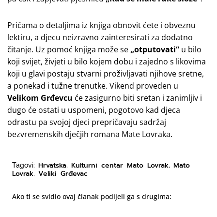
Pričama o detaljima iz knjiga obnovit ćete i obveznu
lektiru, a djecu neizravno zainteresirati za dodatno
čitanje. Uz pomoć knjiga može se
„otputovati“
u bilo
koji svijet, živjeti u bilo kojem dobu i zajedno s likovima
koji u glavi postaju stvarni proživljavati njihove sretne,
a ponekad i tužne trenutke. Vikend proveden u
Velikom Grđevcu
će zasigurno biti sretan i zanimljiv i
dugo će ostati u uspomeni, pogotovo kad djeca
odrastu pa svojoj djeci prepričavaju sadržaj
bezvremenskih dječjih romana Mate Lovraka.
Hrvatska
Kulturni centar Mato Lovrak
Mato
Tagovi:
,
,
Lovrak
Veliki Grđevac
,
Ako ti se svidio ovaj članak podijeli ga s drugima: