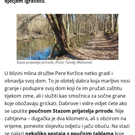
dječjem igralištu
.
Staza prijatelja prirode. (Foto: Family Welcome)
U blizini mlina družbe Pere Kvržice netko gradi i
obnavlja svoj dom. To je obitelj dabra koja marljivo nosi
granje i podupire svoj dom koji će im pružati zaštitu
tijekom zime, ali i služiti kao smočnica za sočne grane
koje obožavaju grickati. Dabrove i vidre vidjet ćete ako
se uputite
poučnom Stazom prijatelja prirode
. Nije
zahtjevna – dugačka je dva kilometra, ali s obzirom na
vrijeme, ponesite slojevitu odjeću i jaču obuću. Na stazi
se nalazi
nekoliko postaja s poučnim tablama
koje