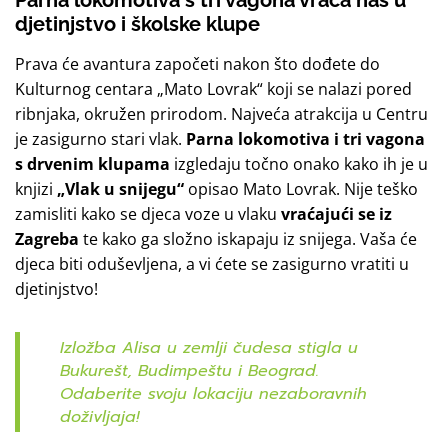
Parna lokomotiva s tri vagona vraća nas u
djetinjstvo i školske klupe
Prava će avantura započeti nakon što dođete do
Kulturnog centara „Mato Lovrak“ koji se nalazi pored
ribnjaka, okružen prirodom. Najveća atrakcija u Centru
je zasigurno stari vlak.
Parna lokomotiva
i tri vagona
s drvenim klupama
izgledaju točno onako kako ih je u
knjizi
„Vlak u snijegu“
opisao Mato Lovrak. Nije teško
zamisliti kako se djeca voze u vlaku
vraćajući se iz
Zagreba
te kako ga složno iskapaju iz snijega. Vaša će
djeca biti oduševljena, a vi ćete se zasigurno vratiti u
djetinjstvo!
Izložba Alisa u zemlji čudesa stigla u
Bukurešt, Budimpeštu i Beograd.
Odaberite svoju lokaciju nezaboravnih
doživljaja!