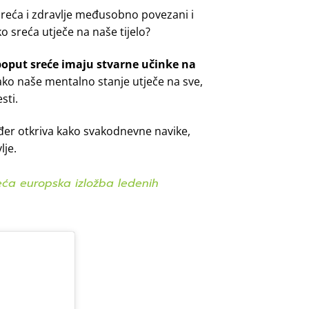
reća i zdravlje međusobno povezani i
ko sreća utječe na naše tijelo?
poput sreće
imaju stvarne učinke na
kako naše mentalno stanje utječe na sve,
sti.
kođer otkriva kako svakodnevne navike,
lje.
ća europska izložba ledenih