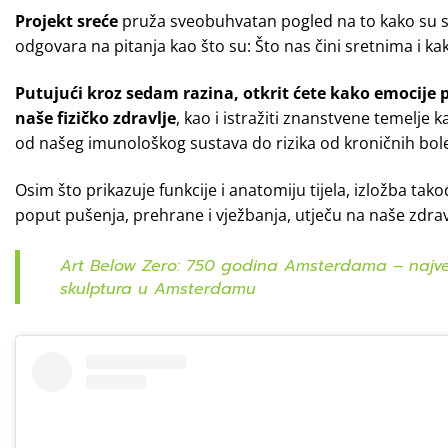
Projekt sreće
pruža sveobuhvatan pogled na to kako su s
odgovara na pitanja kao što su: Što nas čini sretnima i ka
Putujući kroz sedam razina, otkrit ćete kako
emocije 
naše fizičko zdravlje
, kao i istražiti znanstvene temelje 
od našeg imunološkog sustava do rizika od kroničnih bole
Osim što prikazuje funkcije i anatomiju tijela, izložba ta
poput pušenja, prehrane i vježbanja, utječu na naše zdrav
Art Below Zero: 750 godina Amsterdama – najve
skulptura u Amsterdamu