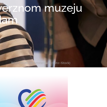
roverznom muzeju
dam
BODY WORLDS Amsterdam. (Foto: iStock)