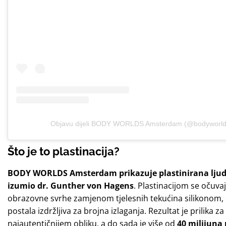
Objavu dijeli BODY WORLDS Amsterdam (@bodyworld
Što je to plastinacija?
BODY WORLDS Amsterdam prikazuje
plastinirana ljud
izumio
dr. Gunther von Hagens
. Plastinacijom se očuvaj
obrazovne svrhe zamjenom tjelesnih tekućina silikonom, či
postala izdržljiva za brojna izlaganja. Rezultat je prilika z
najautentičnijem obliku, a do sada je više od
40 milijuna 