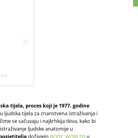
snl)
ska tijela, proces koji je 1977. godine
u ljudska tijela za znanstvena istraživanja i
me se sačuvaju i najkrhkija tkiva, kako bi
a istraživanje ljudske anatomije u
posjetitelja
doživjelo
BODY WORLDS
u