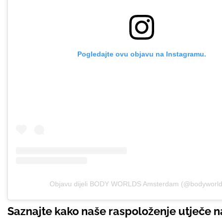
Pogledajte ovu objavu na Instagramu.
Objavu dijeli BODY WORLDS Amsterdam (@bodyworld
Saznajte kako naše raspoloženje utječe n