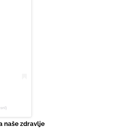
snl)
a naše zdravlje