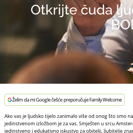
Otkrijte čuda l
BO
Želim da mi Google češće preporučuje Family Welcome
Ako vas je ljudsko tijelo zanimalo više od onog što smo n
jedinstvenom izložbom je za vas. Smješten u srcu Am
jedinstveno i edukativno iskustvo za obitelji, ljubitelje znan