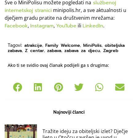
Sve o MiniPolisu možete pogledati na
službenoj
internetskoj stranici
minipolis.hr, a sve aktualnosti u
dječjem gradu pratite na društvenim mrežama:
Facebook
,
Instagram
,
YouTube
ili
LinkedIn
.
atrakcije
Family Welcome
MiniPolis
obiteljska
Tagovi:
,
,
,
zabava
Z centar
zabava
zabava za djecu
Zagreb
,
,
,
,
Ako ti se svidio ovaj članak podijeli ga s drugima:
Najnoviji članci
Tražite ideju za obiteljski izlet? Dječje
ljeto u Otočcu savršen je uvod u