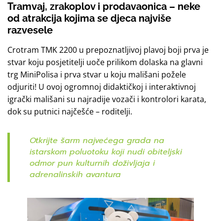
Tramvaj, zrakoplov i prodavaonica – neke
od atrakcija kojima se djeca najviše
razvesele
Crotram TMK 2200 u prepoznatljivoj plavoj boji prva je
stvar koju posjetitelji uoče prilikom dolaska na glavni
trg MiniPolisa i prva stvar u koju mališani požele
odjuriti! U ovoj ogromnoj didaktičkoj i interaktivnoj
igrački mališani su najradije vozači i kontrolori karata,
dok su putnici najčešće – roditelji.
Otkrijte šarm najvećega grada na
istarskom poluotoku koji nudi obiteljski
odmor pun kulturnih doživljaja i
adrenalinskih avantura