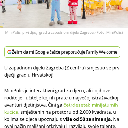
MiniPolis, prvi dječji grad u zapadnom dijelu Zagreba. (Foto: MiniPolis)
Želim da mi Google češće preporučuje Family Welcome
U zapadnom dijelu Zagreba (Z centru) smjestio se prvi
dječji grad u Hrvatskoj!
MiniPolis je interaktivni grad za djecu, ali i njihove
roditelje i učitelje koji ih prate u najvećoj istraživačkoj
avanturi djetinjstva. Čini ga
četrdesetak minijaturnih
kućica
, smještenih na prostoru od 2.000 kvadrata, u
kojima se djeca upoznaju s
više od 50 zanimanja
. Na
ovaj način mališani otkrivaju i razvijaju svoje talente,