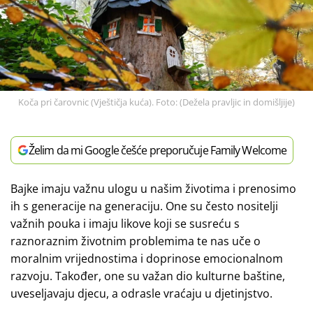
Koča pri čarovnic (Vještičja kuća). Foto: (Dežela pravljic in domišljije)
Želim da mi Google češće preporučuje Family Welcome
Bajke imaju važnu ulogu u našim životima i prenosimo
ih s generacije na generaciju. One su često nositelji
važnih pouka i imaju likove koji se susreću s
raznoraznim životnim problemima te nas uče o
moralnim vrijednostima i doprinose emocionalnom
razvoju. Također, one su važan dio kulturne baštine,
uveseljavaju djecu, a odrasle vraćaju u djetinjstvo.