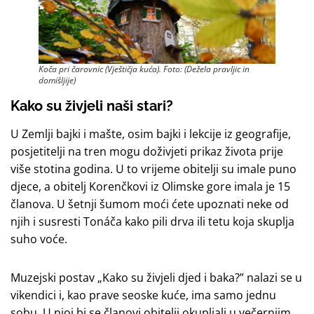
Koča pri čarovnic (Vještičja kuća). Foto: (Dežela pravljic in
domišljije)
Kako su živjeli naši stari?
U Zemlji bajki i mašte, osim bajki i lekcije iz geografije,
posjetitelji na tren mogu doživjeti prikaz života prije
više stotina godina. U to vrijeme obitelji su imale puno
djece, a obitelj Korenčkovi iz Olimske gore imala je 15
članova. U šetnji šumom moći ćete upoznati neke od
njih i susresti Tonáča kako pili drva ili tetu koja skuplja
suho voće.
Muzejski postav „Kako su živjeli djed i baka?” nalazi se u
vikendici i, kao prave seoske kuće, ima samo jednu
sobu. U njoj bi se članovi obitelji okupljali u večernjim