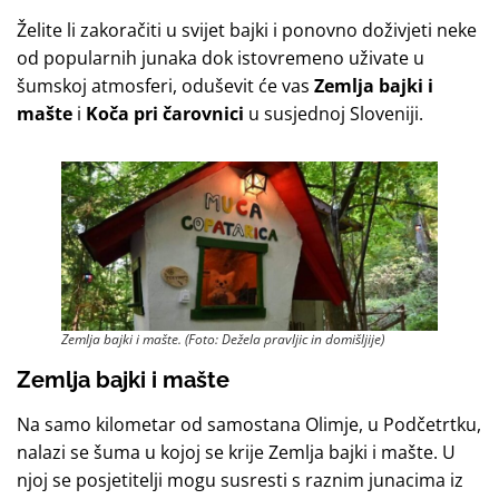
Želite li zakoračiti u svijet bajki i ponovno doživjeti neke
od popularnih junaka dok istovremeno uživate u
šumskoj atmosferi, oduševit će vas
Zemlja bajki i
mašte
i
Koča pri čarovnici
u susjednoj Sloveniji.
Zemlja bajki i mašte. (Foto: Dežela pravljic in domišljije)
Zemlja bajki i mašte
Na samo kilometar od samostana Olimje, u Podčetrtku,
nalazi se šuma u kojoj se krije Zemlja bajki i mašte. U
njoj se posjetitelji mogu susresti s raznim junacima iz