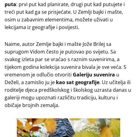
puta
: prvi put kad planirate, drugi put kad putujete i
treći put kad ga se prisjećate. U Zemlji bajki i mašte,
osim u zabavnim elementima, možete uživati u
lekcijama iz geografije i povijesti.
Naime, autor Zemlje bajki i mašte Jože Brilej sa
suprugom Vidom često je putovao po svijetu. Sa
svakog izleta par se vraćao s raznim suvenirima, a
tijekom godina kolekcija suvenira bivala je sve veća. S
vremenom je odlučio otvoriti
Galeriju suvenira
u
Deželi, a zamislio ju je
kao sat geografije
. Uz učitelja ili
roditelje djeca predškolskog i školskog uzrasta danas u
galeriji mogu upoznati različitu tradiciju, kulturu i
običaje brojnih zemalja.