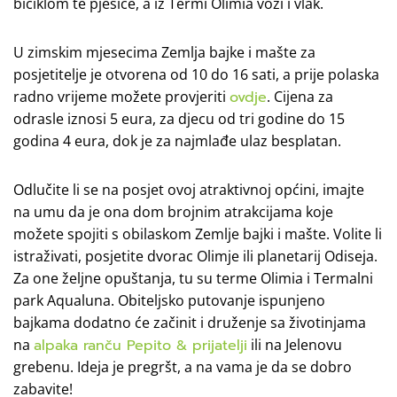
biciklom te pješice, a iz Termi Olimia vozi i vlak.
U zimskim mjesecima Zemlja bajke i mašte za
posjetitelje je otvorena od 10 do 16 sati, a prije polaska
radno vrijeme možete provjeriti
ovdje
. Cijena za
odrasle iznosi 5 eura, za djecu od tri godine do 15
godina 4 eura, dok je za najmlađe ulaz besplatan.
Odlučite li se na posjet ovoj atraktivnoj općini, imajte
na umu da je ona dom brojnim atrakcijama koje
možete spojiti s obilaskom Zemlje bajki i mašte. Volite li
istraživati, posjetite dvorac Olimje ili planetarij Odiseja.
Za one željne opuštanja, tu su terme Olimia i Termalni
park Aqualuna. Obiteljsko putovanje ispunjeno
bajkama dodatno će začinit i druženje sa životinjama
na
alpaka ranču Pepito & prijatelji
ili na Jelenovu
grebenu. Ideja je pregršt, a na vama je da se dobro
zabavite!