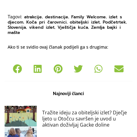
atrakcije
destinacije
Family Welcome
izlet s
Tagovi:
,
,
,
djecom
Koča pri čarovnici
obiteljski izlet
Podčetrtek
,
,
,
,
Slovenija
vikend izlet
Vještičja kuća
Zemlja bajki i
,
,
,
mašte
Ako ti se svidio ovaj članak podijeli ga s drugima:
Najnoviji članci
Tražite ideju za obiteljski izlet? Dječje
ljeto u Otočcu savršen je uvod u
aktivan doživljaj Gacke doline