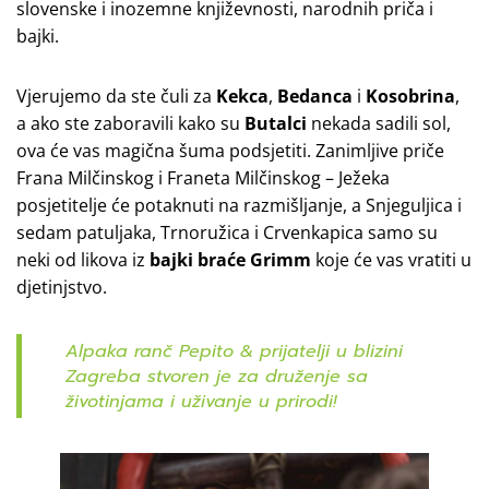
slovenske i inozemne književnosti, narodnih priča i
bajki.
Vjerujemo da ste čuli za
Kekca
,
Bedanca
i
Kosobrina
,
a ako ste zaboravili kako su
Butalci
nekada sadili sol,
ova će vas magična šuma podsjetiti. Zanimljive priče
Frana Milčinskog i Franeta Milčinskog – Ježeka
posjetitelje će potaknuti na razmišljanje, a Snjeguljica i
sedam patuljaka, Trnoružica i Crvenkapica samo su
neki od likova iz
bajki braće Grimm
koje će vas vratiti u
djetinjstvo.
Alpaka ranč Pepito & prijatelji u blizini
Zagreba stvoren je za druženje sa
životinjama i uživanje u prirodi!