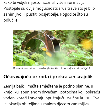
kako bi vidjeli mjesto i saznali više informacija.
Postojale su dvije mogućnosti: srušiti sve što je bilo
zanimljivo ili pustiti posjetitelje. Pogodite što su
odlučile!
Boravak na svježem zraku. (Foto: Dežela pravljic in domišljije)
Očaravajuća priroda i prekrasan krajolik
Zemlja bajki i mašte smještena je podno planine, u
krajoliku ispunjenom drvećem i potocima koji pokreću
vodeni kotači i stvaraju opuštajuću zvučnu kulisu. Ova
je lokacija obiteljima s malom djecom zanimljiva