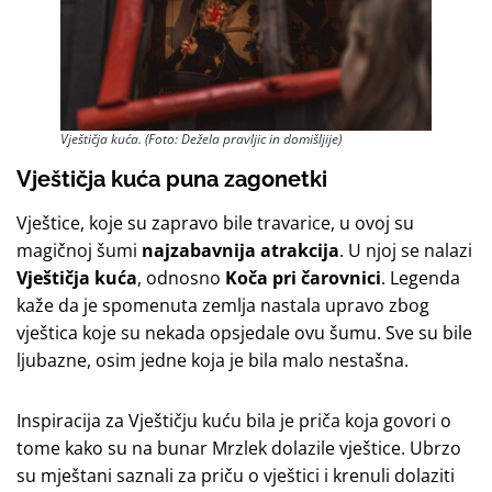
Vještičja kuća. (Foto: Dežela pravljic in domišljije)
Vještičja kuća
puna zagonetki
Vještice, koje su zapravo bile travarice, u ovoj su
magičnoj šumi
najzabavnija atrakcija
. U njoj se nalazi
Vještičja kuća
, odnosno
Koča pri čarovnici
. Legenda
kaže da je spomenuta zemlja nastala upravo zbog
vještica koje su nekada opsjedale ovu šumu. Sve su bile
ljubazne, osim jedne koja je bila malo nestašna.
Inspiracija za Vještičju kuću bila je priča koja govori o
tome kako su na bunar Mrzlek dolazile vještice. Ubrzo
su mještani saznali za priču o vještici i krenuli dolaziti