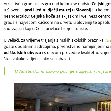
Atraktivna gradska jezgra nad kojom se nadvio
Celjski gr
u Sloveniji;
prvi i jedini dječji muzej u Sloveniji
, u kojem
neandertalcu;
Celjska koča
sa skijaškim i wellness centr
grada s najvećom kućicom na drvetu u Sloveniji te apsolu
sadržaji su koji u Celje privlače brojne turiste.
U veljači, za vrijeme trajanja zimskih školskih praznika,
Gr
goste dodatnim sadržajima, prvenstveno namijenjenima
od školskih obveza
i s djecom provedite kvalitetno vrijem
što svakako vidjeti i kako se zabaviti.
U Amsterdamu uskoro počinje najljepši i najšareni