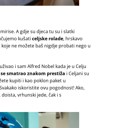
irise. A gdje su djeca tu su i slatki
ručujemo kušati
celjske rolade
, hrskavo
 koje ne možete baš nigdje probati nego u
oj uživao i sam Alfred Nobel kada je u Celju
se smatrao znakom prestiža
i Celjani su
te kupiti i kao poklon paket u
 Svakako iskoristite ovu pogodnost! Ako,
 doista, vrhunski jede, čak i s