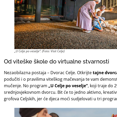
„U Celje po veselje“. (Foto: Visit Celje)
Od viteške škole do virtualne stvarnosti
Nezaobilazna postaja – Dvorac Celje. Otkrijte
tajne dvorc
podučiti i o pravilima viteškog mačevanja te vam demonstri
mučenje. No program
„U Celje po veselje“
, koji traje do
srednjovjekovnom dvorcu. Bit će to jedno aktivno, kreat
grofova Celjskih, jer će djeca moći sudjelovati u tri progr