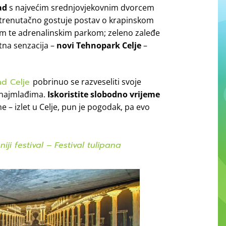
ad
s najvećim srednjovjekovnim dvorcem
 trenutačno gostuje postav o krapinskom
om te adrenalinskim parkom; zeleno zaleđe
tna senzacija –
novi Tehnopark Celje
–
ad Celje
pobrinuo se razveseliti svoje
 najmlađima.
Iskoristite slobodno vrijeme
e – izlet u Celje, pun je pogodak, pa evo
ji festival – Festival tulipana