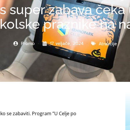
s super zabava čeka 
 školske praznike na na
Promo
17 veljače, 2024
Atrakcije
kako se zabaviti. Program ”U Celje po