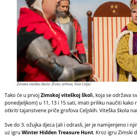
Zimska viteška škola. (Foto; arhiva, Visit Celje)
Tako će u prvoj
Zimskoj viteškoj škol
i, koja se održava 
ponedjeljkom) u 11, 13 i 15 sati, imati priliku naučiti kako
otkriti tajanstvene priče grofova Celjskih. Viteška škola na
Sve do 3. ožujka djeca (ali i odrasli, jer je namijenjeno i nji
uz igru
Winter Hidden Treasure Hunt
. Kroz igru Zimski