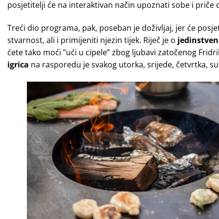
posjetitelji će na interaktivan način upoznati sobe i priče 
Treći dio programa, pak, poseban je doživljaj, jer će posjet
stvarnost, ali i primijeniti njezin tijek. Riječ je o
jedinstven
ćete tako moći ”ući u cipele” zbog ljubavi zatočenog Fridrika
igrica
na rasporedu je svakog utorka, srijede, četvrtka, subo