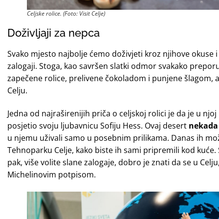
Celjske rolice. (Foto: Visit Celje)
Doživljaji za nepca
Svako mjesto najbolje ćemo doživjeti kroz njihove okuse i m
zalogaji. Stoga, kao savršen slatki odmor svakako prepo
zapečene rolice, prelivene čokoladom i punjene šlagom, a
Celju.
Jedna od najraširenijih priča o celjskoj rolici je da je u nj
posjetio svoju ljubavnicu Sofiju Hess. Ovaj desert
nekada 
u njemu uživali samo u posebnim prilikama. Danas ih može
Tehnoparku Celje, kako biste ih sami pripremili kod kuće.
pak, više volite slane zalogaje, dobro je znati da se u Celju,
Michelinovim potpisom.