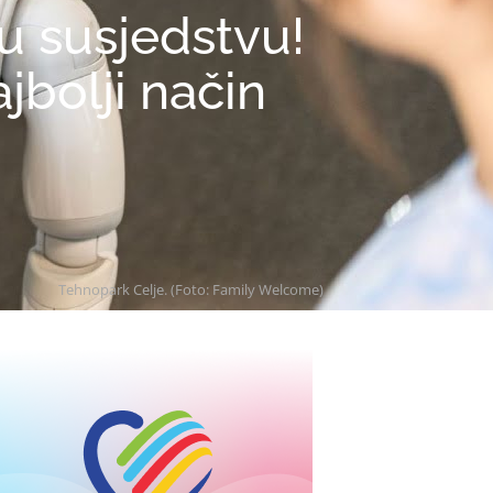
u susjedstvu!
jbolji način
Tehnopark Celje. (Foto: Family Welcome)