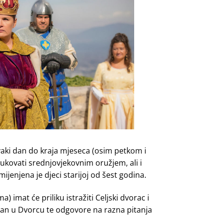
svaki dan do kraja mjeseca (osim petkom i
 rukovati srednjovjekovnim oružjem, ali i
mijenjena je djeci starijoj od šest godina.
ma) imat će priliku istražiti Celjski dvorac i
 dan u Dvorcu te odgovore na razna pitanja