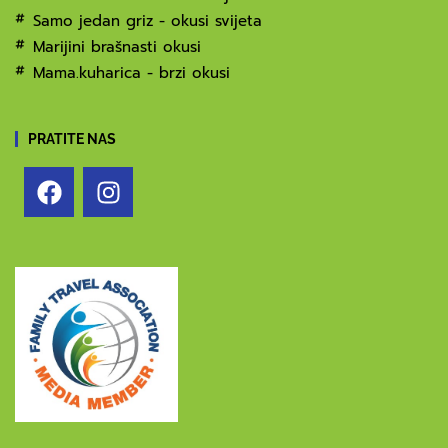
Samo jedan griz - okusi svijeta
Marijini brašnasti okusi
Mama.kuharica - brzi okusi
PRATITE NAS