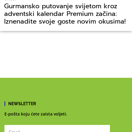
Gurmansko putovanje svijetom kroz
adventski kalendar Premium začina:
Iznenadite svoje goste novim okusima!
NEWSLETTER
E-pošta koju ćete zaista voljeti.