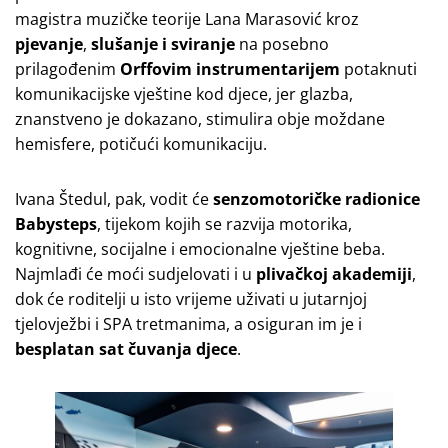
magistra muzičke teorije Lana Marasović kroz
pjevanje
,
slušanje i sviranje
na posebno
prilagođenim
Orffovim instrumentarijem
potaknuti
komunikacijske vještine kod djece, jer glazba,
znanstveno je dokazano, stimulira obje moždane
hemisfere, potičući komunikaciju.
Ivana Štedul, pak, vodit će
senzomotoričke radionice
Babysteps
, tijekom kojih se razvija motorika,
kognitivne, socijalne i emocionalne vještine beba.
Najmlađi će moći sudjelovati i u
plivačkoj akademiji
,
dok će roditelji u isto vrijeme uživati u jutarnjoj
tjelovježbi i SPA tretmanima, a osiguran im je i
besplatan sat čuvanja djece
.