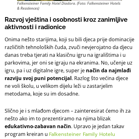
Falkensteiner Family Hotel Diadora. (Foto: Falkensteiner Hotels
& Residences)
Razvoj vještina i osobnosti kroz zanimljive
aktivnosti i radionice
Onima nešto starijima, koji su bili djeca prije dominacije
različitih tehnoloških čuda, zvuči nevjerojatno da djecu
danas treba tjerati na klasičnu igru na igralištima i u
parkovima, jer oni se igraju na ekranima. No, učenje uz
igru, pa i uz digitalne igre, super je
način da najmlađi
razviju svoj puni potencijal
. Razlog što većina djece
ne voli školu, u velikom dijelu leži u zastarjelim
metodama, koje su im dosadne.
Slično je i s mlađom djecom – zainteresirat ćemo ih za
nešto ako im to prezentiramo na njima blizak
edukativno-zabavan način
. Upravo je jedan takav
program kreiran u
Falkensteiner Family Hotelu