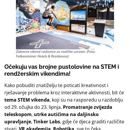
Zabavne vikend radionice za različite uzraste. (Foto:
Falkensteiner Hotels & Residences)
Očekuju vas brojne pustolovine na STEM i
rendžerskim vikendima!
Kako pobuditi znatiželju te poticati kreativnost i
rješavanje problema kroz interaktivne aktivnosti, bit će
tema STEM vikenda
, koji su na rasporedu u razdoblju
od 29. ožujka do 23. lipnja.
Promatranje zvijezda
teleskopom
,
utrke autićima na daljinsko
upravljanje
,
Tinker Labs
, gdje će djeca graditi različite
stvari,
VR akademija
,
Robotika
, sve to čeka