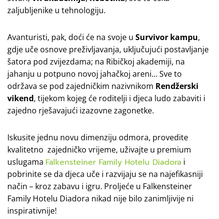
zaljubljenike u tehnologiju.
Avanturisti, pak, doći će na svoje u
Survivor kampu
,
gdje uče osnove preživljavanja, uključujući postavljanje
šatora pod zvijezdama; na Ribičkoj akademiji, na
jahanju u potpuno novoj jahačkoj areni… Sve to
održava se pod zajedničkim nazivnikom
Rendžerski
vikend
, tijekom kojeg će roditelji i djeca ludo zabaviti i
zajedno rješavajući izazovne zagonetke.
Iskusite jednu novu dimenziju odmora, provedite
kvalitetno zajedničko vrijeme, uživajte u premium
uslugama
Falkensteiner Family Hotelu Diadora
i
pobrinite se da djeca uče i razvijaju se na najefikasniji
način – kroz zabavu i igru. Proljeće u Falkensteiner
Family Hotelu Diadora nikad nije bilo zanimljivije ni
inspirativnije!