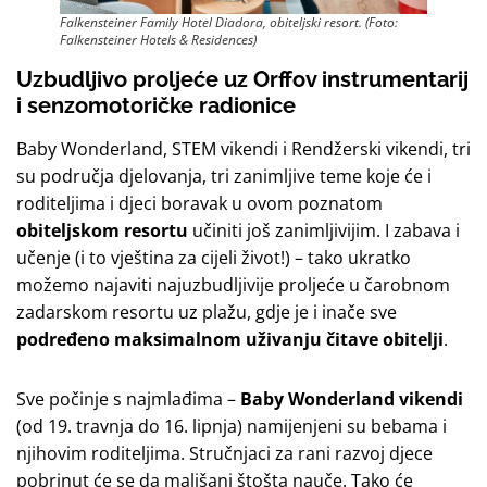
Falkensteiner Family Hotel Diadora, obiteljski resort. (Foto:
Falkensteiner Hotels & Residences)
Uzbudljivo proljeće uz Orffov instrumentarij
i senzomotoričke radionice
Baby Wonderland, STEM vikendi i Rendžerski vikendi, tri
su područja djelovanja, tri zanimljive teme koje će i
roditeljima i djeci boravak u ovom poznatom
obiteljskom resortu
učiniti još zanimljivijim. I zabava i
učenje (i to vještina za cijeli život!) – tako ukratko
možemo najaviti najuzbudljivije proljeće u čarobnom
zadarskom resortu uz plažu, gdje je i inače sve
podređeno maksimalnom uživanju čitave obitelji
.
Sve počinje s najmlađima –
Baby Wonderland vikendi
(od 19. travnja do 16. lipnja) namijenjeni su bebama i
njihovim roditeljima. Stručnjaci za rani razvoj djece
pobrinut će se da mališani štošta nauče. Tako će