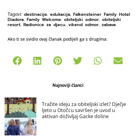
destinacije
edukacija
Falkensteiner Family Hotel
Tagovi:
,
,
Diadora
Family Welcome
obiteljski odmor
obiteljski
,
,
,
resort
Radionice za djecu
vikend odmor
zabava
,
,
,
Ako ti se svidio ovaj članak podijeli ga s drugima:
Najnoviji članci
Tražite ideju za obiteljski izlet? Dječje
ljeto u Otočcu savršen je uvod u
aktivan doživljaj Gacke doline