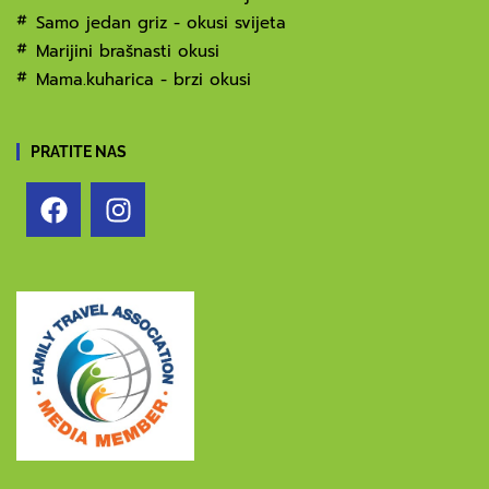
Samo jedan griz - okusi svijeta
Marijini brašnasti okusi
Mama.kuharica - brzi okusi
PRATITE NAS