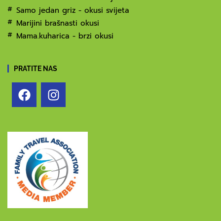
Samo jedan griz - okusi svijeta
Marijini brašnasti okusi
Mama.kuharica - brzi okusi
PRATITE NAS