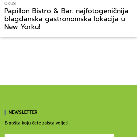
OKUSI
Papillon Bistro & Bar: najfotogeničnija
blagdanska gastronomska lokacija u
New Yorku!
NEWSLETTER
E-pošta koju ćete zaista voljeti.