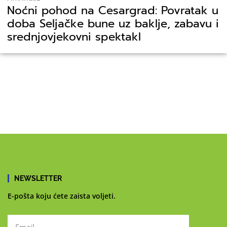
Noćni pohod na Cesargrad: Povratak u
doba Seljačke bune uz baklje, zabavu i
srednjovjekovni spektakl
NEWSLETTER
E-pošta koju ćete zaista voljeti.