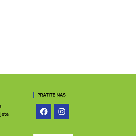
PRATITE NAS
a
jeta