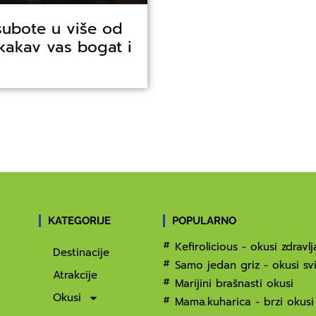
subote u više od
 kakav vas bogat i
KATEGORIJE
POPULARNO
Kefirolicious - okusi zdravlj
Destinacije
Samo jedan griz - okusi svi
Atrakcije
Marijini brašnasti okusi
Okusi
Mama.kuharica - brzi okusi