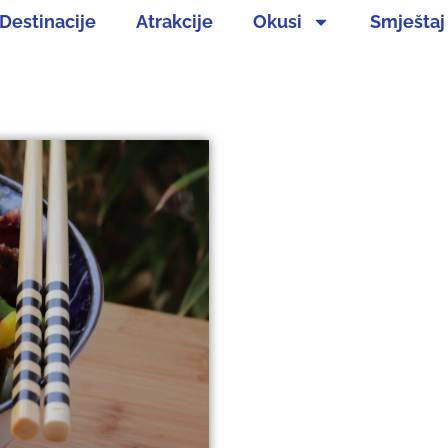
Destinacije
Atrakcije
Okusi
Smještaj