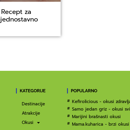
: Recept za
e jednostavno
KATEGORIJE
POPULARNO
Kefirolicious - okusi zdravlj
Destinacije
Samo jedan griz - okusi svi
Atrakcije
Marijini brašnasti okusi
Okusi
Mama.kuharica - brzi okusi