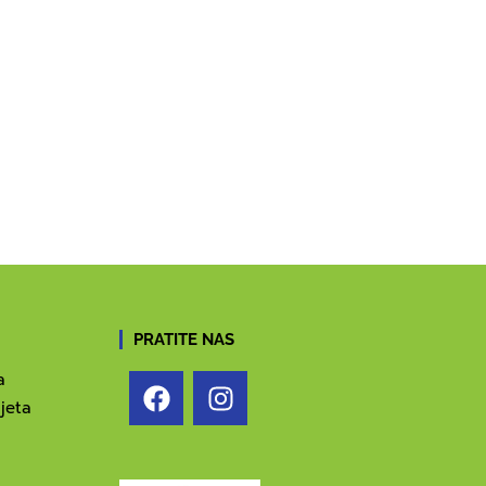
PRATITE NAS
a
jeta