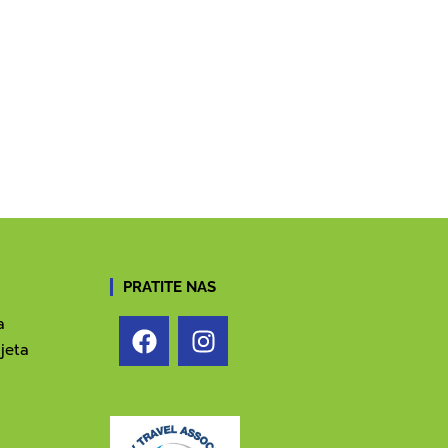
PRATITE NAS
a
jeta