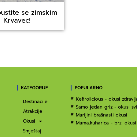
pustite se zimskim
i Krvavec!
KATEGORIJE
POPULARNO
Kefirolicious - okusi zdravlj
Destinacije
Samo jedan griz - okusi svi
Atrakcije
Marijini brašnasti okusi
Okusi
Mama.kuharica - brzi okusi
Smještaj