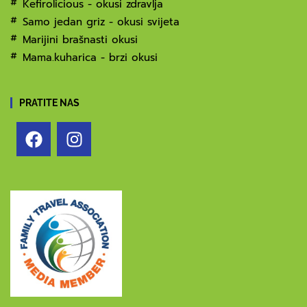
Kefirolicious - okusi zdravlja
Samo jedan griz - okusi svijeta
Marijini brašnasti okusi
Mama.kuharica - brzi okusi
PRATITE NAS