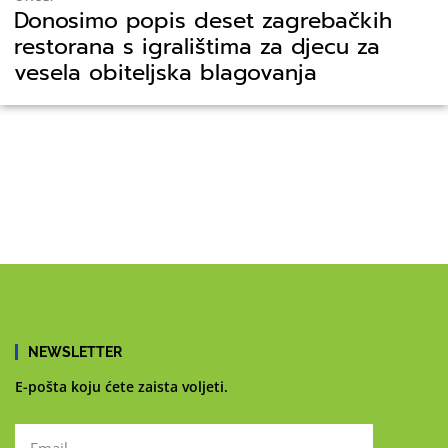
Donosimo popis deset zagrebačkih
restorana s igralištima za djecu za
vesela obiteljska blagovanja
NEWSLETTER
E-pošta koju ćete zaista voljeti.