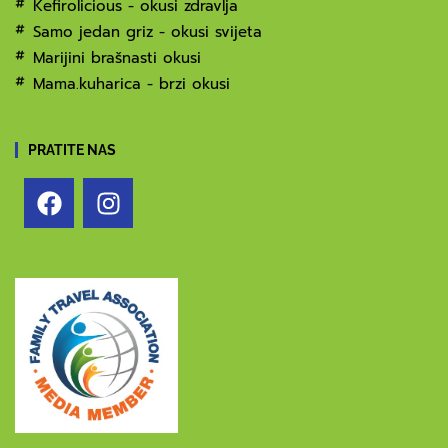
Kefirolicious - okusi zdravlja
Samo jedan griz - okusi svijeta
Marijini brašnasti okusi
Mama.kuharica - brzi okusi
PRATITE NAS