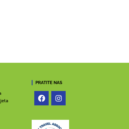
PRATITE NAS
a
jeta