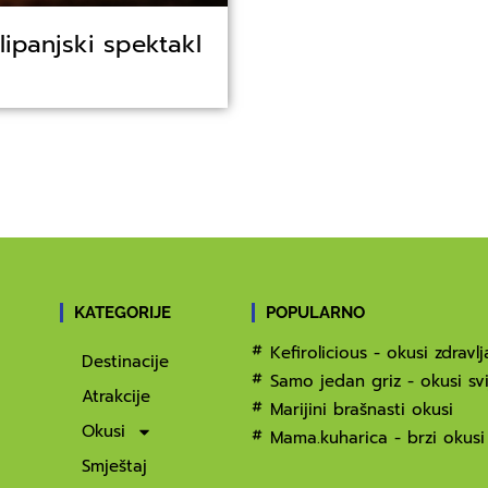
lipanjski spektakl
KATEGORIJE
POPULARNO
Kefirolicious - okusi zdravlj
Destinacije
Samo jedan griz - okusi svi
Atrakcije
Marijini brašnasti okusi
Okusi
Mama.kuharica - brzi okusi
Smještaj